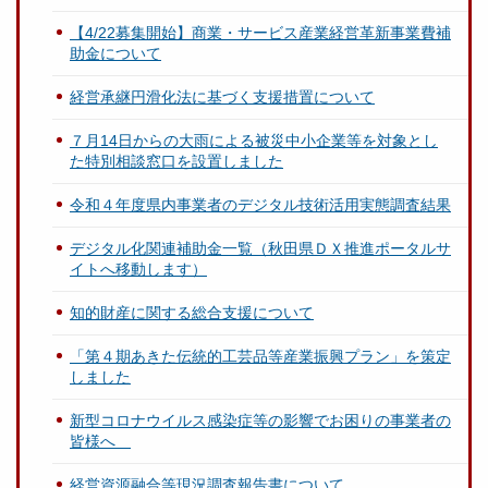
【4/22募集開始】商業・サービス産業経営革新事業費補
助金について
経営承継円滑化法に基づく支援措置について
７月14日からの大雨による被災中小企業等を対象とし
た特別相談窓口を設置しました
令和４年度県内事業者のデジタル技術活用実態調査結果
デジタル化関連補助金一覧（秋田県ＤＸ推進ポータルサ
イトへ移動します）
知的財産に関する総合支援について
「第４期あきた伝統的工芸品等産業振興プラン」を策定
しました
新型コロナウイルス感染症等の影響でお困りの事業者の
皆様へ
経営資源融合等現況調査報告書について