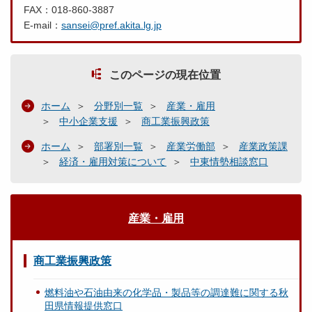
FAX：018-860-3887
E-mail：
sansei@pref.akita.lg.jp
このページの現在位置
ホーム
分野別一覧
産業・雇用
中小企業支援
商工業振興政策
ホーム
部署別一覧
産業労働部
産業政策課
経済・雇用対策について
中東情勢相談窓口
産業・雇用
商工業振興政策
燃料油や石油由来の化学品・製品等の調達難に関する秋
田県情報提供窓口