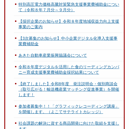
特別高圧電力価格高騰対策緊急支援事業費補助金につい
て（令和８年７月分～９月分）
【採択企業のお知らせ】令和８年度地域収益力向上支援
事業のご案内
【3次募集のお知らせ】中小企業デジタル化導入支援事
業費補助金
あきた自動車産業振興協議会について
令和８年度デジタルを活用した食のリーディングカンパ
ニー育成支援事業費補助金採択結果について
【終了しました】令和8年度 発注説明会・個別商談会
（取引広がる！輸送機産業マッチング促進事業）を開催
します！
参加者募集中！！「グラフィックレコーディング講座」
を開催します。（よこてサテライトカレッジ）
社会課題の解決に資する商品開発に向けた取組を支援し
ます