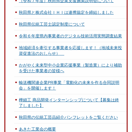
（令和７年度）秋田県企業支援施策説明会について
秋田県と株式会社ＩＨＩは連携協定を締結しました
秋田県伝統工芸士認定制度について
令和６年度県内事業者のデジタル技術活用実態調査結果
地域経済を牽引する事業者を応援します！（地域未来投
資促進法のおしらせ）
かがやく未来型中小企業応援事業（製造業）により補助
を受けた事業者の皆様へ
輸送機関連企業PR事業「電動化の未来を作る合同説明
会」を開催します！
樺細工 商品開発インターンシップについて【募集は終
了しました】
秋田県の伝統工芸品紹介パンフレットをご覧ください
あきた工業会の概要