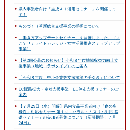
県内事業者向け「生成ＡＩ活用セミナー」を開催しま
す！
ものづくり革新総合支援事業の採択について
「働き方アップデートセミナー」を開催しました。（よ
こてサテライトカレッジ・女性活躍推進ステップアップ
事業）
【第2回公募のお知らせ】令和８年度地域収益力向上支
援事業（地域コラボタイプ）のご案内
「令和８年度 中小企業等支援施策の手引き」について
EC販路拡大・定着支援事業 EC伴走支援セミナーのご
案内
【７月29日（水）開催】県内食品事業者向け『食の多
様性』対応セミナー 第１回「ハラル・ムスリム対応 基
礎セミナー」の参加者募集について（応募期限：７月
24日）