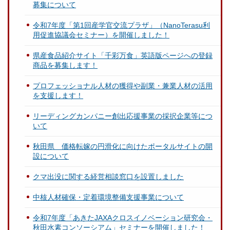
募集について
令和7年度「第1回産学官交流プラザ」（NanoTerasu利
用促進協議会セミナー）を開催しました！
県産食品紹介サイト「千彩万食」英語版ページへの登録
商品を募集します！
プロフェッショナル人材の獲得や副業・兼業人材の活用
を支援します！
リーディングカンパニー創出応援事業の採択企業等につ
いて
秋田県 価格転嫁の円滑化に向けたポータルサイトの開
設について
クマ出没に関する経営相談窓口を設置しました
中核人材確保・定着環境整備支援事業について
令和7年度「あきたJAXAクロスイノベーション研究会・
秋田水素コンソーシアム」セミナーを開催しました！