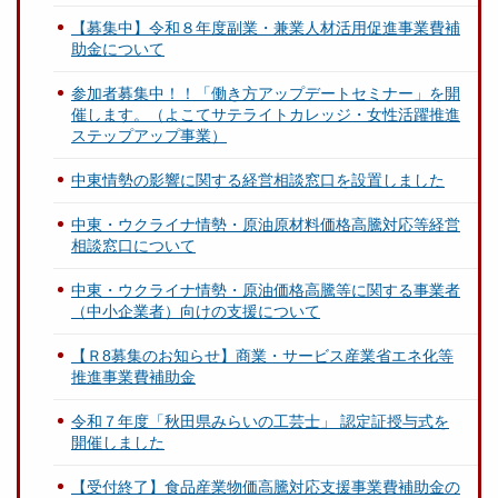
【募集中】令和８年度副業・兼業人材活用促進事業費補
助金について
参加者募集中！！「働き方アップデートセミナー」を開
催します。（よこてサテライトカレッジ・女性活躍推進
ステップアップ事業）
中東情勢の影響に関する経営相談窓口を設置しました
中東・ウクライナ情勢・原油原材料価格高騰対応等経営
相談窓口について
中東・ウクライナ情勢・原油価格高騰等に関する事業者
（中小企業者）向けの支援について
【Ｒ8募集のお知らせ】商業・サービス産業省エネ化等
推進事業費補助金
令和７年度「秋田県みらいの工芸士」 認定証授与式を
開催しました
【受付終了】食品産業物価高騰対応支援事業費補助金の