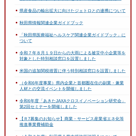
県産食品の輸出拡大に向けたジェトロとの連携について
秋田県情報関連企業ガイドブック
「秋田県医療福祉ヘルスケア関連企業ガイドブック」に
ついて
令和７年８月１９日からの大雨による被災中小企業等を
対象とした特別相談窓口を設置しました
米国の追加関税措置に伴う特別相談窓口を設置しました
（令和6年度事業）県内企業と首都圏在住の副業・兼業
人材との交流イベントを開催しました
令和6年度「あきたJAXAクロスイノベーション研究会」
第2回セミナーを開催しました
【Ｒ7募集のお知らせ】商業・サービス産業省エネ化等
推進事業費補助金