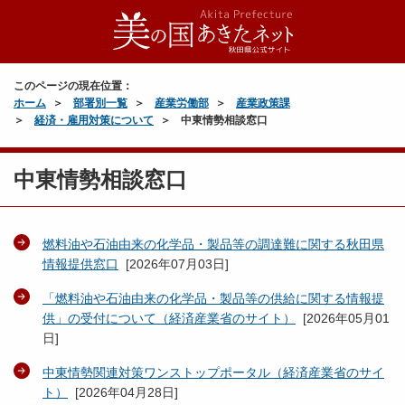
このページの現在位置：
ホーム
部署別一覧
産業労働部
産業政策課
経済・雇用対策について
中東情勢相談窓口
中東情勢相談窓口
燃料油や石油由来の化学品・製品等の調達難に関する秋田県
情報提供窓口
[
2026年07月03日
]
「燃料油や石油由来の化学品・製品等の供給に関する情報提
供」の受付について（経済産業省のサイト）
[
2026年05月01
日
]
中東情勢関連対策ワンストップポータル（経済産業省のサイ
ト）
[
2026年04月28日
]