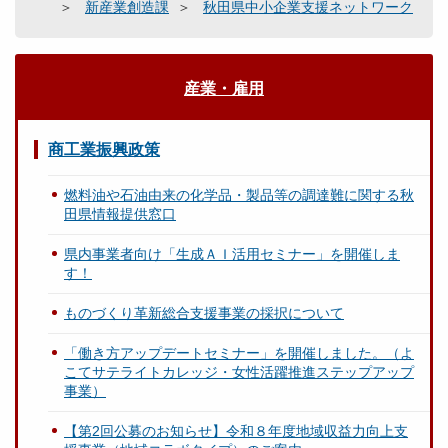
新産業創造課
秋田県中小企業支援ネットワーク
産業・雇用
商工業振興政策
燃料油や石油由来の化学品・製品等の調達難に関する秋
田県情報提供窓口
県内事業者向け「生成ＡＩ活用セミナー」を開催しま
す！
ものづくり革新総合支援事業の採択について
「働き方アップデートセミナー」を開催しました。（よ
こてサテライトカレッジ・女性活躍推進ステップアップ
事業）
【第2回公募のお知らせ】令和８年度地域収益力向上支