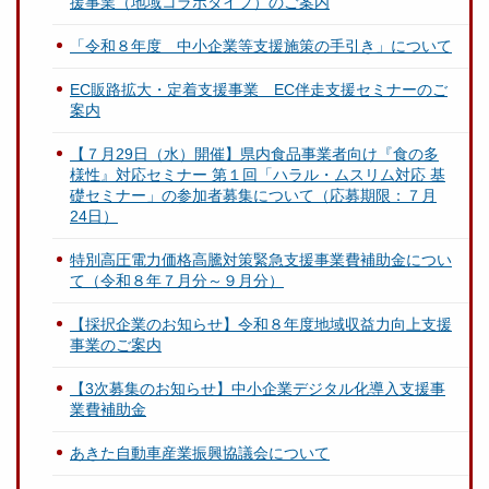
援事業（地域コラボタイプ）のご案内
「令和８年度 中小企業等支援施策の手引き」について
EC販路拡大・定着支援事業 EC伴走支援セミナーのご
案内
【７月29日（水）開催】県内食品事業者向け『食の多
様性』対応セミナー 第１回「ハラル・ムスリム対応 基
礎セミナー」の参加者募集について（応募期限：７月
24日）
特別高圧電力価格高騰対策緊急支援事業費補助金につい
て（令和８年７月分～９月分）
【採択企業のお知らせ】令和８年度地域収益力向上支援
事業のご案内
【3次募集のお知らせ】中小企業デジタル化導入支援事
業費補助金
あきた自動車産業振興協議会について