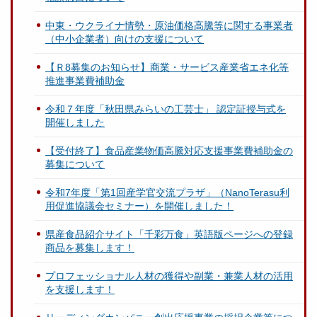
中東・ウクライナ情勢・原油価格高騰等に関する事業者
（中小企業者）向けの支援について
【Ｒ8募集のお知らせ】商業・サービス産業省エネ化等
推進事業費補助金
令和７年度「秋田県みらいの工芸士」 認定証授与式を
開催しました
【受付終了】食品産業物価高騰対応支援事業費補助金の
募集について
令和7年度「第1回産学官交流プラザ」（NanoTerasu利
用促進協議会セミナー）を開催しました！
県産食品紹介サイト「千彩万食」英語版ページへの登録
商品を募集します！
プロフェッショナル人材の獲得や副業・兼業人材の活用
を支援します！