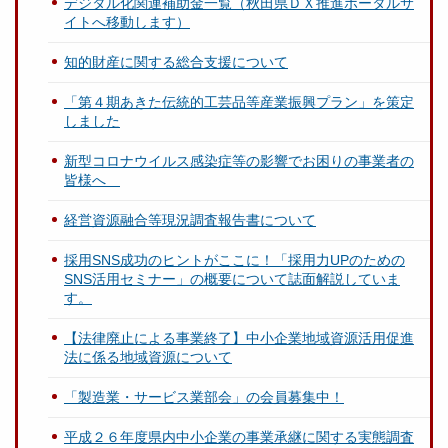
デジタル化関連補助金一覧（秋田県ＤＸ推進ポータルサ
イトへ移動します）
知的財産に関する総合支援について
「第４期あきた伝統的工芸品等産業振興プラン」を策定
しました
新型コロナウイルス感染症等の影響でお困りの事業者の
皆様へ
経営資源融合等現況調査報告書について
採用SNS成功のヒントがここに！「採用力UPのための
SNS活用セミナー」の概要について誌面解説していま
す。
【法律廃止による事業終了】中小企業地域資源活用促進
法に係る地域資源について
「製造業・サービス業部会」の会員募集中！
平成２６年度県内中小企業の事業承継に関する実態調査