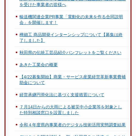
を受けた事業者の皆様へ
輸送機関連企業PR事業「電動化の未来を作る合同説明
会」を開催します！
樺細工 商品開発インターンシップについて【募集は終
了しました】
秋田県の伝統工芸品紹介パンフレットをご覧ください
あきた工業会の概要
【4/22募集開始】商業・サービス産業経営革新事業費補
助金について
経営承継円滑化法に基づく支援措置について
７月14日からの大雨による被災中小企業等を対象とし
た特別相談窓口を設置しました
令和４年度県内事業者のデジタル技術活用実態調査結果