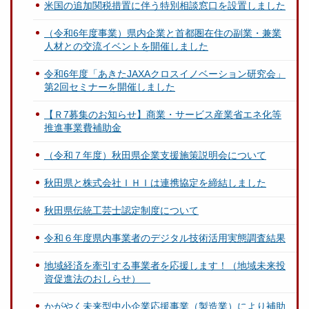
米国の追加関税措置に伴う特別相談窓口を設置しました
（令和6年度事業）県内企業と首都圏在住の副業・兼業
人材との交流イベントを開催しました
令和6年度「あきたJAXAクロスイノベーション研究会」
第2回セミナーを開催しました
【Ｒ7募集のお知らせ】商業・サービス産業省エネ化等
推進事業費補助金
（令和７年度）秋田県企業支援施策説明会について
秋田県と株式会社ＩＨＩは連携協定を締結しました
秋田県伝統工芸士認定制度について
令和６年度県内事業者のデジタル技術活用実態調査結果
地域経済を牽引する事業者を応援します！（地域未来投
資促進法のおしらせ）
かがやく未来型中小企業応援事業（製造業）により補助