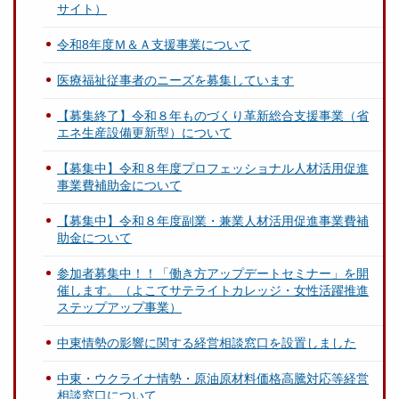
サイト）
令和8年度Ｍ＆Ａ支援事業について
医療福祉従事者のニーズを募集しています
【募集終了】令和８年ものづくり革新総合支援事業（省
エネ生産設備更新型）について
【募集中】令和８年度プロフェッショナル人材活用促進
事業費補助金について
【募集中】令和８年度副業・兼業人材活用促進事業費補
助金について
参加者募集中！！「働き方アップデートセミナー」を開
催します。（よこてサテライトカレッジ・女性活躍推進
ステップアップ事業）
中東情勢の影響に関する経営相談窓口を設置しました
中東・ウクライナ情勢・原油原材料価格高騰対応等経営
相談窓口について