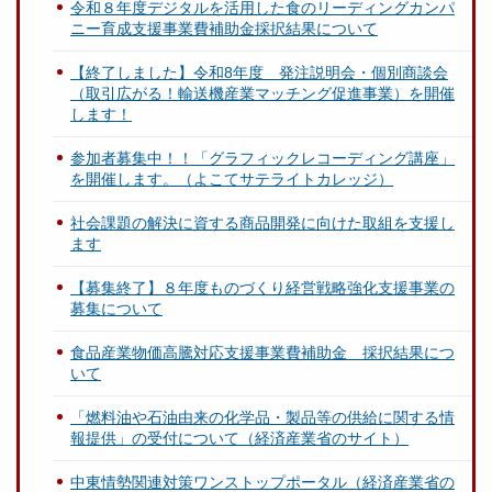
令和８年度デジタルを活用した食のリーディングカンパ
ニー育成支援事業費補助金採択結果について
【終了しました】令和8年度 発注説明会・個別商談会
（取引広がる！輸送機産業マッチング促進事業）を開催
します！
参加者募集中！！「グラフィックレコーディング講座」
を開催します。（よこてサテライトカレッジ）
社会課題の解決に資する商品開発に向けた取組を支援し
ます
【募集終了】８年度ものづくり経営戦略強化支援事業の
募集について
食品産業物価高騰対応支援事業費補助金 採択結果につ
いて
「燃料油や石油由来の化学品・製品等の供給に関する情
報提供」の受付について（経済産業省のサイト）
中東情勢関連対策ワンストップポータル（経済産業省の