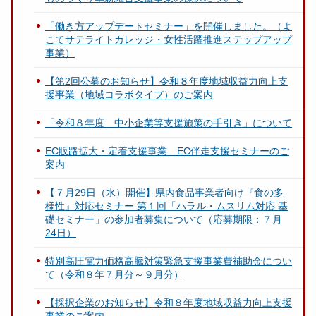
「働き方アップデートセミナー」を開催しました。（よ
こてサテライトカレッジ・女性活躍推進ステップアップ
事業）
【第2回公募のお知らせ】令和８年度地域収益力向上支
援事業（地域コラボタイプ）のご案内
「令和８年度 中小企業等支援施策の手引き」について
EC販路拡大・定着支援事業 EC伴走支援セミナーのご
案内
【７月29日（水）開催】県内食品事業者向け『食の多
様性』対応セミナー 第１回「ハラル・ムスリム対応 基
礎セミナー」の参加者募集について（応募期限：７月
24日）
特別高圧電力価格高騰対策緊急支援事業費補助金につい
て（令和８年７月分～９月分）
【採択企業のお知らせ】令和８年度地域収益力向上支援
事業のご案内