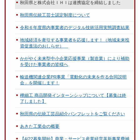
秋田県と株式会社ＩＨＩは連携協定を締結しました
秋田県伝統工芸士認定制度について
令和６年度県内事業者のデジタル技術活用実態調査結果
地域経済を牽引する事業者を応援します！（地域未来投
資促進法のおしらせ）
かがやく未来型中小企業応援事業（製造業）により補助
を受けた事業者の皆様へ
輸送機関連企業PR事業「電動化の未来を作る合同説明
会」を開催します！
樺細工 商品開発インターンシップについて【募集は終
了しました】
秋田県の伝統工芸品紹介パンフレットをご覧ください
あきた工業会の概要
【4/22募集開始】商業・サービス産業経営革新事業費補