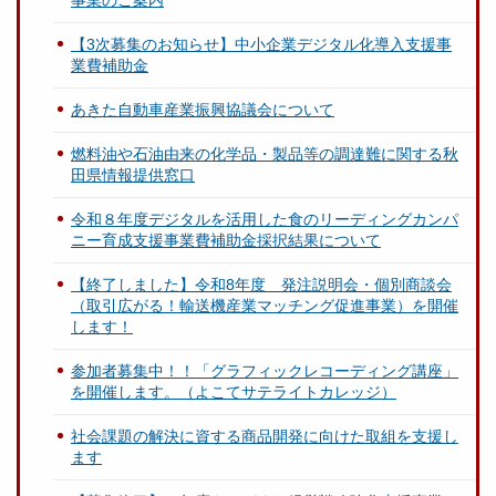
【3次募集のお知らせ】中小企業デジタル化導入支援事
業費補助金
あきた自動車産業振興協議会について
燃料油や石油由来の化学品・製品等の調達難に関する秋
田県情報提供窓口
令和８年度デジタルを活用した食のリーディングカンパ
ニー育成支援事業費補助金採択結果について
【終了しました】令和8年度 発注説明会・個別商談会
（取引広がる！輸送機産業マッチング促進事業）を開催
します！
参加者募集中！！「グラフィックレコーディング講座」
を開催します。（よこてサテライトカレッジ）
社会課題の解決に資する商品開発に向けた取組を支援し
ます