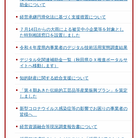
助金について
経営承継円滑化法に基づく支援措置について
７月14日からの大雨による被災中小企業等を対象とし
た特別相談窓口を設置しました
令和４年度県内事業者のデジタル技術活用実態調査結果
デジタル化関連補助金一覧（秋田県ＤＸ推進ポータルサ
イトへ移動します）
知的財産に関する総合支援について
「第４期あきた伝統的工芸品等産業振興プラン」を策定
しました
新型コロナウイルス感染症等の影響でお困りの事業者の
皆様へ
経営資源融合等現況調査報告書について