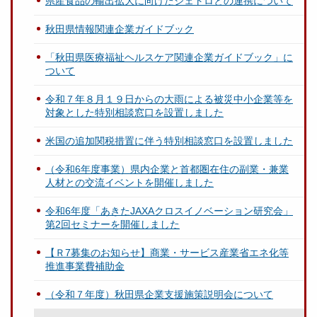
県産食品の輸出拡大に向けたジェトロとの連携について
秋田県情報関連企業ガイドブック
「秋田県医療福祉ヘルスケア関連企業ガイドブック」に
ついて
令和７年８月１９日からの大雨による被災中小企業等を
対象とした特別相談窓口を設置しました
米国の追加関税措置に伴う特別相談窓口を設置しました
（令和6年度事業）県内企業と首都圏在住の副業・兼業
人材との交流イベントを開催しました
令和6年度「あきたJAXAクロスイノベーション研究会」
第2回セミナーを開催しました
【Ｒ7募集のお知らせ】商業・サービス産業省エネ化等
推進事業費補助金
（令和７年度）秋田県企業支援施策説明会について