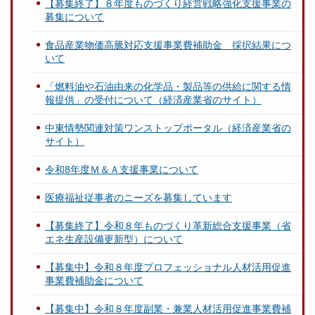
【募集終了】８年度ものづくり経営戦略強化支援事業の
募集について
食品産業物価高騰対応支援事業費補助金 採択結果につ
いて
「燃料油や石油由来の化学品・製品等の供給に関する情
報提供」の受付について（経済産業省のサイト）
中東情勢関連対策ワンストップポータル（経済産業省の
サイト）
令和8年度Ｍ＆Ａ支援事業について
医療福祉従事者のニーズを募集しています
【募集終了】令和８年ものづくり革新総合支援事業（省
エネ生産設備更新型）について
【募集中】令和８年度プロフェッショナル人材活用促進
事業費補助金について
【募集中】令和８年度副業・兼業人材活用促進事業費補