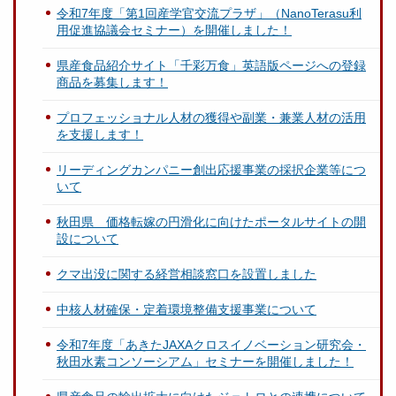
令和7年度「第1回産学官交流プラザ」（NanoTerasu利
用促進協議会セミナー）を開催しました！
県産食品紹介サイト「千彩万食」英語版ページへの登録
商品を募集します！
プロフェッショナル人材の獲得や副業・兼業人材の活用
を支援します！
リーディングカンパニー創出応援事業の採択企業等につ
いて
秋田県 価格転嫁の円滑化に向けたポータルサイトの開
設について
クマ出没に関する経営相談窓口を設置しました
中核人材確保・定着環境整備支援事業について
令和7年度「あきたJAXAクロスイノベーション研究会・
秋田水素コンソーシアム」セミナーを開催しました！