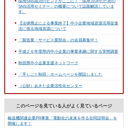
採用SNS成功のヒントがここに！「採用力UPのための
SNS活用セミナー」の概要について誌面解説していま
す。
【法律廃止による事業終了】中小企業地域資源活用促進
法に係る地域資源について
「製造業・サービス業部会」の会員募集中！
平成２６年度県内中小企業の事業承継に関する実態調査
秋田県中小企業支援ネットワーク
「手しごと秋田」ホームページを開設しました
（公財）あきた企業活性化センター
このページを見ている人がよく見ているページ
輸送機関連企業PR事業「電動化の未来を作る合同説明会」を
開催します！