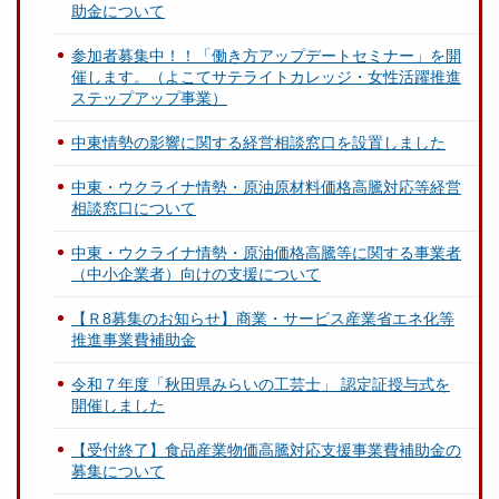
助金について
参加者募集中！！「働き方アップデートセミナー」を開
催します。（よこてサテライトカレッジ・女性活躍推進
ステップアップ事業）
中東情勢の影響に関する経営相談窓口を設置しました
中東・ウクライナ情勢・原油原材料価格高騰対応等経営
相談窓口について
中東・ウクライナ情勢・原油価格高騰等に関する事業者
（中小企業者）向けの支援について
【Ｒ8募集のお知らせ】商業・サービス産業省エネ化等
推進事業費補助金
令和７年度「秋田県みらいの工芸士」 認定証授与式を
開催しました
【受付終了】食品産業物価高騰対応支援事業費補助金の
募集について