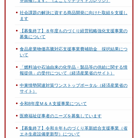
を開催します。（よこてサテライトカレッジ）
社会課題の解決に資する商品開発に向けた取組を支援し
ます
【募集終了】８年度ものづくり経営戦略強化支援事業の
募集について
食品産業物価高騰対応支援事業費補助金 採択結果につ
いて
「燃料油や石油由来の化学品・製品等の供給に関する情
報提供」の受付について（経済産業省のサイト）
中東情勢関連対策ワンストップポータル（経済産業省の
サイト）
令和8年度Ｍ＆Ａ支援事業について
医療福祉従事者のニーズを募集しています
【募集終了】令和８年ものづくり革新総合支援事業（省
エネ生産設備更新型）について