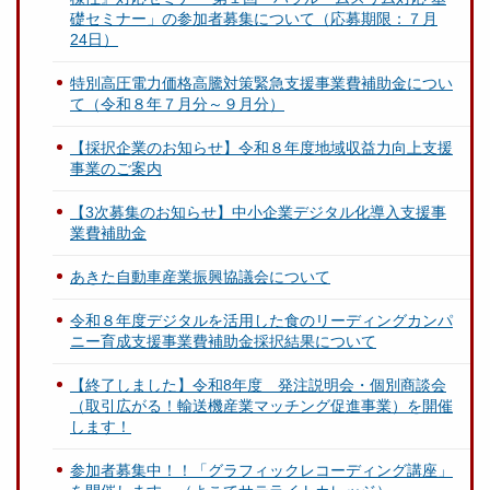
礎セミナー」の参加者募集について（応募期限：７月
24日）
特別高圧電力価格高騰対策緊急支援事業費補助金につい
て（令和８年７月分～９月分）
【採択企業のお知らせ】令和８年度地域収益力向上支援
事業のご案内
【3次募集のお知らせ】中小企業デジタル化導入支援事
業費補助金
あきた自動車産業振興協議会について
令和８年度デジタルを活用した食のリーディングカンパ
ニー育成支援事業費補助金採択結果について
【終了しました】令和8年度 発注説明会・個別商談会
（取引広がる！輸送機産業マッチング促進事業）を開催
します！
参加者募集中！！「グラフィックレコーディング講座」