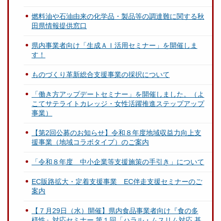
燃料油や石油由来の化学品・製品等の調達難に関する秋
田県情報提供窓口
県内事業者向け「生成ＡＩ活用セミナー」を開催しま
す！
ものづくり革新総合支援事業の採択について
「働き方アップデートセミナー」を開催しました。（よ
こてサテライトカレッジ・女性活躍推進ステップアップ
事業）
【第2回公募のお知らせ】令和８年度地域収益力向上支
援事業（地域コラボタイプ）のご案内
「令和８年度 中小企業等支援施策の手引き」について
EC販路拡大・定着支援事業 EC伴走支援セミナーのご
案内
【７月29日（水）開催】県内食品事業者向け『食の多
様性』対応セミナー 第１回「ハラル・ムスリム対応 基