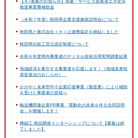
【Ｒ7募集のお知らせ】商業・サービス産業省エネ化等
推進事業費補助金
（令和７年度）秋田県企業支援施策説明会について
秋田県と株式会社ＩＨＩは連携協定を締結しました
秋田県伝統工芸士認定制度について
令和６年度県内事業者のデジタル技術活用実態調査結果
地域経済を牽引する事業者を応援します！（地域未来投
資促進法のおしらせ）
かがやく未来型中小企業応援事業（製造業）により補助
を受けた事業者の皆様へ
輸送機関連企業PR事業「電動化の未来を作る合同説明
会」を開催します！
樺細工 商品開発インターンシップについて【募集は終
了しました】