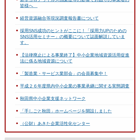
皆様へ
経営資源融合等現況調査報告書について
採用SNS成功のヒントがここに！「採用力UPのための
SNS活用セミナー」の概要について誌面解説していま
す。
【法律廃止による事業終了】中小企業地域資源活用促進
法に係る地域資源について
「製造業・サービス業部会」の会員募集中！
平成２６年度県内中小企業の事業承継に関する実態調査
秋田県中小企業支援ネットワーク
「手しごと秋田」ホームページを開設しました
（公財）あきた企業活性化センター