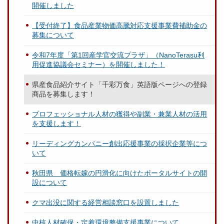
開催しました
【受付終了】食品産業物価高騰対応支援事業費補助金の
募集について
令和7年度「第1回産学官交流プラザ」（NanoTerasu利
用促進協議会セミナー）を開催しました！
県産食品紹介サイト「千彩万食」英語版ページへの登録
商品を募集します！
プロフェッショナル人材の獲得や副業・兼業人材の活用
を支援します！
リーディングカンパニー創出応援事業の採択企業等につ
いて
秋田県 価格転嫁の円滑化に向けたポータルサイトの開
設について
クマ出没に関する経営相談窓口を設置しました
中核人材確保・定着環境整備支援事業について