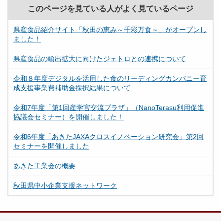
このページを見ている人がよく見ているページ
県産食品紹介サイト「秋田の恵み～千彩万食～」がオープンし
ました！
県産食品の輸出拡大に向けたジェトロとの連携について
令和８年度デジタルを活用した食のリーディングカンパニー育
成支援事業費補助金採択結果について
令和7年度「第1回産学官交流プラザ」（NanoTerasu利用促進
協議会セミナー）を開催しました！
令和6年度「あきたJAXAクロスイノベーション研究会」第2回
セミナーを開催しました
あきた工業会の概要
秋田県中小企業支援ネットワーク