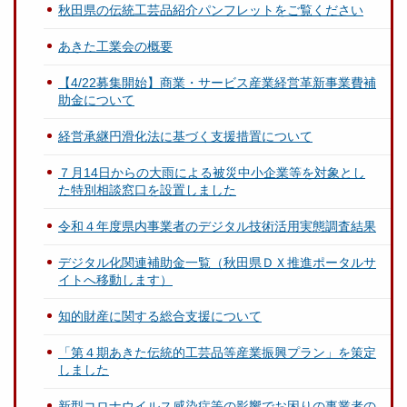
秋田県の伝統工芸品紹介パンフレットをご覧ください
あきた工業会の概要
【4/22募集開始】商業・サービス産業経営革新事業費補
助金について
経営承継円滑化法に基づく支援措置について
７月14日からの大雨による被災中小企業等を対象とし
た特別相談窓口を設置しました
令和４年度県内事業者のデジタル技術活用実態調査結果
デジタル化関連補助金一覧（秋田県ＤＸ推進ポータルサ
イトへ移動します）
知的財産に関する総合支援について
「第４期あきた伝統的工芸品等産業振興プラン」を策定
しました
新型コロナウイルス感染症等の影響でお困りの事業者の