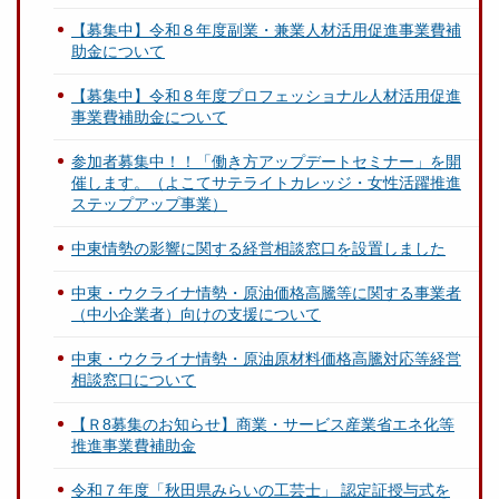
【募集中】令和８年度副業・兼業人材活用促進事業費補
助金について
【募集中】令和８年度プロフェッショナル人材活用促進
事業費補助金について
参加者募集中！！「働き方アップデートセミナー」を開
催します。（よこてサテライトカレッジ・女性活躍推進
ステップアップ事業）
中東情勢の影響に関する経営相談窓口を設置しました
中東・ウクライナ情勢・原油価格高騰等に関する事業者
（中小企業者）向けの支援について
中東・ウクライナ情勢・原油原材料価格高騰対応等経営
相談窓口について
【Ｒ8募集のお知らせ】商業・サービス産業省エネ化等
推進事業費補助金
令和７年度「秋田県みらいの工芸士」 認定証授与式を