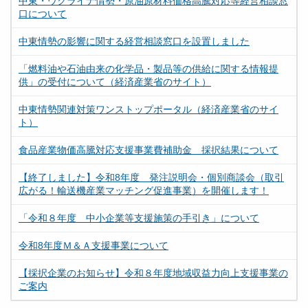
中東・ウクライナ情勢・原油原材料価格高騰対応等経営相談窓
口について
中東情勢の影響に関する経営相談窓口を設置しました
「燃料油や石油由来の化学品・製品等の供給に関する情報提
供」の受付について（経済産業省のサイト）
中東情勢関連対策ワンストップポータル（経済産業省のサイ
ト）
食品産業物価高騰対応支援事業費補助金 採択結果について
【終了しました】令和8年度 発注説明会・個別商談会（取引
広がる！輸送機産業マッチング促進事業）を開催します！
「令和８年度 中小企業等支援施策の手引き」について
令和8年度Ｍ＆Ａ支援事業について
【採択企業のお知らせ】令和８年度地域収益力向上支援事業の
ご案内