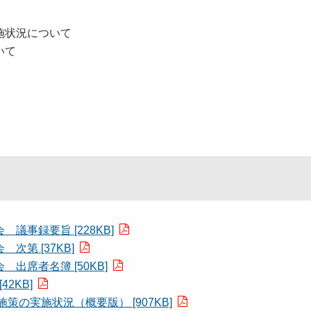
施状況について
いて
。
事録要旨 [228KB]
第 [37KB]
席者名簿 [50KB]
2KB]
の実施状況（概要版） [907KB]