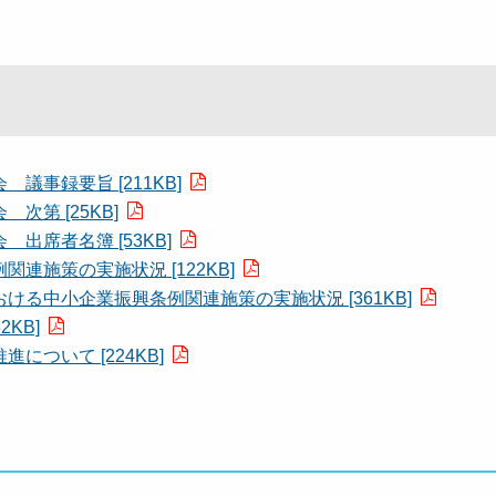
事録要旨 [211KB]
第 [25KB]
席者名簿 [53KB]
施策の実施状況 [122KB]
る中小企業振興条例関連施策の実施状況 [361KB]
KB]
ついて [224KB]