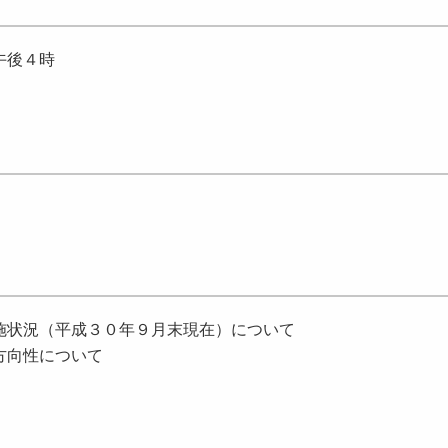
午後４時
施状況（平成３０年９月末現在）について
方向性について
。