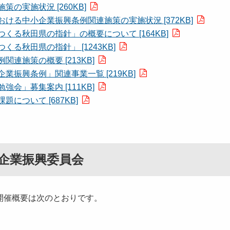
実施状況 [260KB]
る中小企業振興条例関連施策の実施状況 [372KB]
る秋田県の指針」の概要について [164KB]
秋田県の指針」 [1243KB]
施策の概要 [213KB]
振興条例」関連事業一覧 [219KB]
」募集案内 [111KB]
について [687KB]
企業振興委員会
開催概要は次のとおりです。