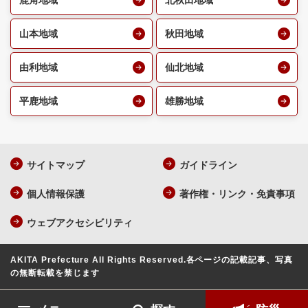
鹿角地域
北秋田地域
山本地域
秋田地域
由利地域
仙北地域
平鹿地域
雄勝地域
サイトマップ
ガイドライン
個人情報保護
著作権・リンク・免責事項
ウェブアクセシビリティ
AKITA Prefecture All Rights Reserved.
各ページの記載記事、写真
の無断転載を禁じます