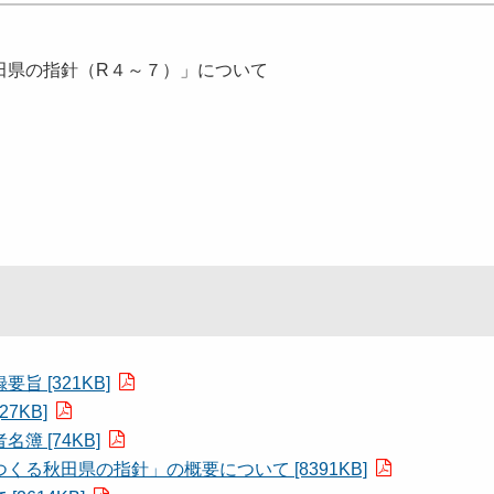
田県の指針（R４～７）」について
。
 [321KB]
7KB]
 [74KB]
る秋田県の指針」の概要について [8391KB]