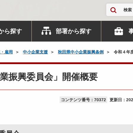
検索
から探す
部署から探す
業・雇用
中小企業支援
秋田県中小企業振興条例
令和４年
業振興委員会」開催概要
コンテンツ番号：70372
更新日：
20