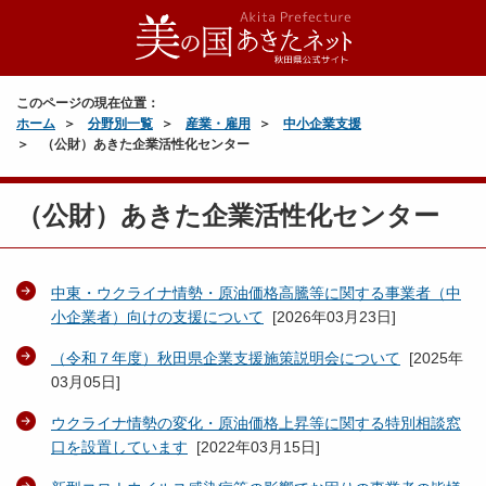
このページの現在位置：
ホーム
分野別一覧
産業・雇用
中小企業支援
（公財）あきた企業活性化センター
（公財）あきた企業活性化センター
中東・ウクライナ情勢・原油価格高騰等に関する事業者（中
小企業者）向けの支援について
[
2026年03月23日
]
（令和７年度）秋田県企業支援施策説明会について
[
2025年
03月05日
]
ウクライナ情勢の変化・原油価格上昇等に関する特別相談窓
口を設置しています
[
2022年03月15日
]