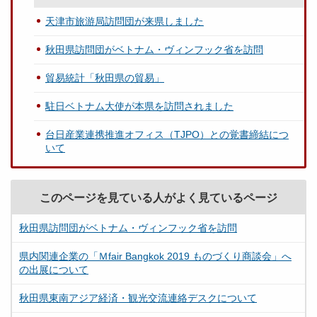
天津市旅游局訪問団が来県しました
秋田県訪問団がベトナム・ヴィンフック省を訪問
貿易統計「秋田県の貿易」
駐日ベトナム大使が本県を訪問されました
台日産業連携推進オフィス（TJPO）との覚書締結につ
いて
このページを見ている人がよく見ているページ
秋田県訪問団がベトナム・ヴィンフック省を訪問
県内関連企業の「Ｍfair Bangkok 2019 ものづくり商談会」へ
の出展について
秋田県東南アジア経済・観光交流連絡デスクについて