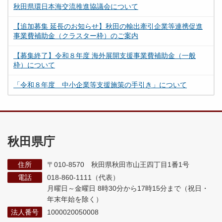
秋田県環日本海交流推進協議会について
【追加募集 延長のお知らせ】秋田の輸出牽引企業等連携促進
事業費補助金（クラスター枠）のご案内
【募集終了】令和８年度 海外展開支援事業費補助金（一般
枠）について
「令和８年度 中小企業等支援施策の手引き」について
秋田県庁
住所
〒010-8570 秋田県秋田市山王四丁目1番1号
電話
018-860-1111（代表）
月曜日～金曜日 8時30分から17時15分まで
（祝日・
年末年始を除く）
法人番号
1000020050008