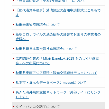
「秋田県の貿易（令和6年統計版）」について
【能代港湾事務所】港湾施設の占用申請様式はこちらで
す
秋田未来物流協議会について
新型コロナウイルス感染症等の影響でお困りの事業者の
皆様へ
秋田県環日本海交流推進協議会について
県内関連企業の「Ｍfair Bangkok 2019 ものづくり商談
会」への出展について
秋田県東南アジア経済・観光交流連絡デスクについて
見本市・展示会データベースJ-messeについて
あきた海外展開支援ネットワーク（外部サイトにリンク
します）
タイ・バンコク訪問について