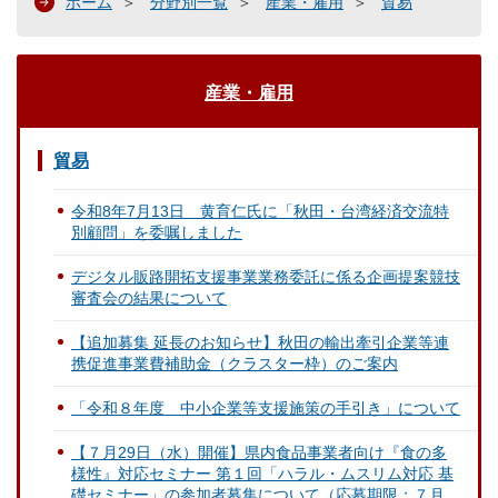
ホーム
分野別一覧
産業・雇用
貿易
産業・雇用
貿易
令和8年7月13日 黄育仁氏に「秋田・台湾経済交流特
別顧問」を委嘱しました
デジタル販路開拓支援事業業務委託に係る企画提案競技
審査会の結果について
【追加募集 延長のお知らせ】秋田の輸出牽引企業等連
携促進事業費補助金（クラスター枠）のご案内
「令和８年度 中小企業等支援施策の手引き」について
【７月29日（水）開催】県内食品事業者向け『食の多
様性』対応セミナー 第１回「ハラル・ムスリム対応 基
礎セミナー」の参加者募集について（応募期限：７月