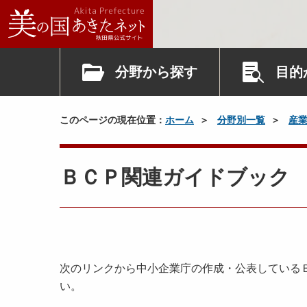
分野から探す
目的
このページの現在位置：
ホーム
分野別一覧
産
ＢＣＰ関連ガイドブック
次のリンクから中小企業庁の作成・公表している
い。