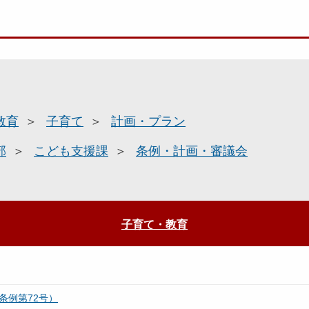
教育
子育て
計画・プラン
部
こども支援課
条例・計画・審議会
子育て・教育
条例第72号）