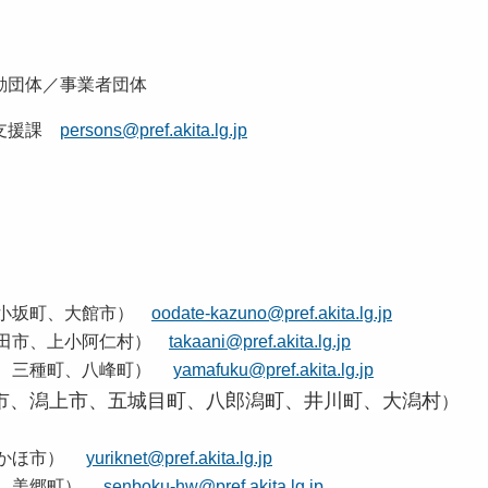
動団体／事業者団体
躍支援課
persons@pref.akita.lg.jp
、小坂町、大館市）
oodate-kazuno@pref.akita.lg.jp
秋田市、上小阿仁村）
takaani@pref.akita.lg.jp
町、三種町、八峰町）
yamafuku@pref.akita.lg.jp
市、潟上市、五城目町、八郎潟町、井川町、大潟村
）
にかほ市）
yuriknet@pref.akita.lg.jp
市、美郷町）
senboku-hw@pref.akita.lg.jp