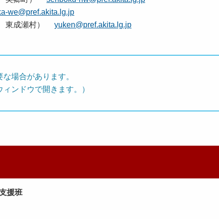
ka-we@pref.akita.lg.jp
町、東成瀬村）
yuken@pref.akita.lg.jp
要な場合があります。
ウィンドウで開きます。）
支援班