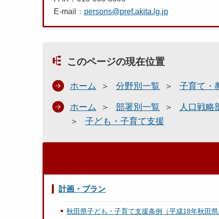
E-mail：
persons@pref.akita.lg.jp
このページの現在位置
ホーム
分野別一覧
子育て・
ホーム
部署別一覧
人口戦略
子ども・子育て支援
計画・プラン
秋田県子ども・子育て支援条例（平成18年秋田県