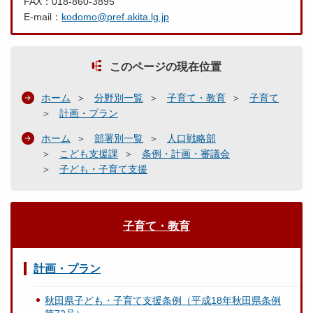
FAX：018-860-3895
E-mail：
kodomo@pref.akita.lg.jp
このページの現在位置
ホーム
分野別一覧
子育て・教育
子育て
計画・プラン
ホーム
部署別一覧
人口戦略部
こども支援課
条例・計画・審議会
子ども・子育て支援
子育て・教育
計画・プラン
秋田県子ども・子育て支援条例（平成18年秋田県条例