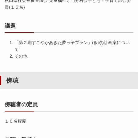
秋田県社会福祉審議会 児童福祉専門分科会子ども・子育て部会委
員(１５名)
議題
「第２期すこやかあきた夢っ子プラン」(仮称)計画案につい
て
その他
傍聴
傍聴者の定員
１０名程度