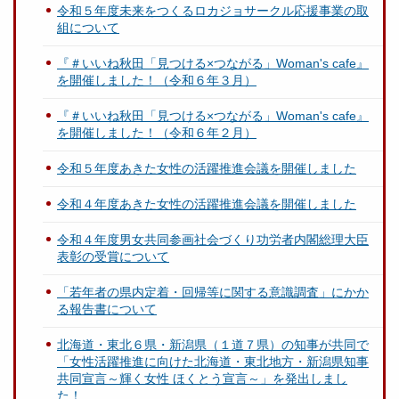
令和５年度未来をつくるロカジョサークル応援事業の取
組について
『＃いいね秋田「見つける×つながる」Woman's cafe』
を開催しました！（令和６年３月）
『＃いいね秋田「見つける×つながる」Woman's cafe』
を開催しました！（令和６年２月）
令和５年度あきた女性の活躍推進会議を開催しました
令和４年度あきた女性の活躍推進会議を開催しました
令和４年度男女共同参画社会づくり功労者内閣総理大臣
表彰の受賞について
「若年者の県内定着・回帰等に関する意識調査」にかか
る報告書について
北海道・東北６県・新潟県（１道７県）の知事が共同で
「女性活躍推進に向けた北海道・東北地方・新潟県知事
共同宣言～輝く女性 ほくとう宣言～」を発出しまし
た！