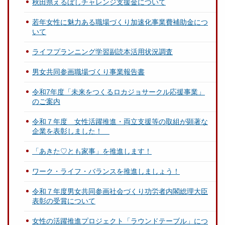
秋田県えるぼしチャレンジ支援金について
若年女性に魅力ある職場づくり加速化事業費補助金につ
いて
ライフプランニング学習副読本活用状況調査
男女共同参画職場づくり事業報告書
令和7年度「未来をつくるロカジョサークル応援事業」
のご案内
令和７年度 女性活躍推進・両立支援等の取組が顕著な
企業を表彰しました！
「あきた♡とも家事」を推進します！
ワーク・ライフ・バランスを推進しましょう！
令和７年度男女共同参画社会づくり功労者内閣総理大臣
表彰の受賞について
女性の活躍推進プロジェクト「ラウンドテーブル」につ