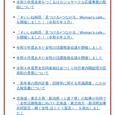
令和５年度未来をつくるロカジョサークル応援事業の取
組について
『＃いいね秋田「見つける×つながる」Woman's cafe』
を開催しました！（令和６年３月）
『＃いいね秋田「見つける×つながる」Woman's cafe』
を開催しました！（令和６年２月）
令和５年度あきた女性の活躍推進会議を開催しました
令和４年度あきた女性の活躍推進会議を開催しました
令和４年度男女共同参画社会づくり功労者内閣総理大臣
表彰の受賞について
「若年者の県内定着・回帰等に関する意識調査」にかか
る報告書について
北海道・東北６県・新潟県（１道７県）の知事が共同で
「女性活躍推進に向けた北海道・東北地方・新潟県知事
共同宣言～輝く女性 ほくとう宣言～」を発出しまし
た！