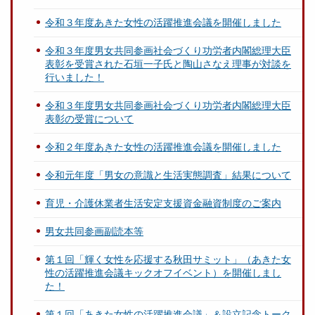
令和３年度あきた女性の活躍推進会議を開催しました
令和３年度男女共同参画社会づくり功労者内閣総理大臣
表彰を受賞された石垣一子氏と陶山さなえ理事が対談を
行いました！
令和３年度男女共同参画社会づくり功労者内閣総理大臣
表彰の受賞について
令和２年度あきた女性の活躍推進会議を開催しました
令和元年度「男女の意識と生活実態調査」結果について
育児・介護休業者生活安定支援資金融資制度のご案内
男女共同参画副読本等
第１回「輝く女性を応援する秋田サミット」（あきた女
性の活躍推進会議キックオフイベント）を開催しまし
た！
第１回「あきた女性の活躍推進会議」＆設立記念トーク