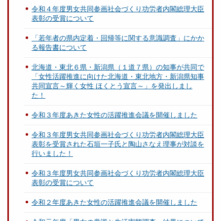
令和４年度男女共同参画社会づくり功労者内閣総理大臣
表彰の受賞について
「若年者の県内定着・回帰等に関する意識調査」にかか
る報告書について
北海道・東北６県・新潟県（１道７県）の知事が共同で
「女性活躍推進に向けた北海道・東北地方・新潟県知事
共同宣言～輝く女性 ほくとう宣言～」を発出しまし
た！
令和３年度あきた女性の活躍推進会議を開催しました
令和３年度男女共同参画社会づくり功労者内閣総理大臣
表彰を受賞された石垣一子氏と陶山さなえ理事が対談を
行いました！
令和３年度男女共同参画社会づくり功労者内閣総理大臣
表彰の受賞について
令和２年度あきた女性の活躍推進会議を開催しました