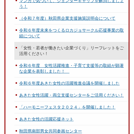
マンガで気づいて、ジェンダーギャップを解消しましょ
う！
（令和７年度）秋田県企業支援施策説明会について
令和６年度未来をつくるロカジョサークル応援事業の取
組について
「女性・若者が働きたい企業づくり」リーフレットをご
活用ください！
令和６年度 女性活躍推進・子育て支援等の取組が顕著
な企業を表彰しました！
令和６年度あきた女性の活躍推進会議を開催しました
あきた女性活躍・両立支援センターをご活用ください！
「ハーモニーフェスタ２０２４」を開催しました！
あきた女性の活躍応援ネット
秋田県南部男女共同参画センター