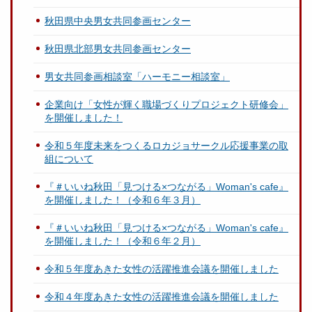
秋田県中央男女共同参画センター
秋田県北部男女共同参画センター
男女共同参画相談室「ハーモニー相談室」
企業向け「女性が輝く職場づくりプロジェクト研修会」
を開催しました！
令和５年度未来をつくるロカジョサークル応援事業の取
組について
『＃いいね秋田「見つける×つながる」Woman's cafe』
を開催しました！（令和６年３月）
『＃いいね秋田「見つける×つながる」Woman's cafe』
を開催しました！（令和６年２月）
令和５年度あきた女性の活躍推進会議を開催しました
令和４年度あきた女性の活躍推進会議を開催しました