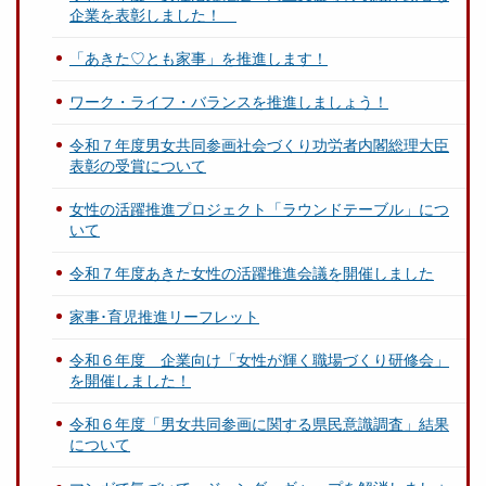
企業を表彰しました！
「あきた♡とも家事」を推進します！
ワーク・ライフ・バランスを推進しましょう！
令和７年度男女共同参画社会づくり功労者内閣総理大臣
表彰の受賞について
女性の活躍推進プロジェクト「ラウンドテーブル」につ
いて
令和７年度あきた女性の活躍推進会議を開催しました
家事･育児推進リーフレット
令和６年度 企業向け「女性が輝く職場づくり研修会」
を開催しました！
令和６年度「男女共同参画に関する県民意識調査」結果
について