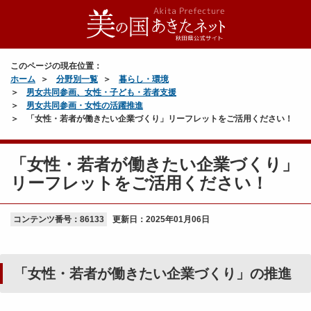
このページの現在位置：
ホーム
分野別一覧
暮らし・環境
男女共同参画、女性・子ども・若者支援
男女共同参画・女性の活躍推進
「女性・若者が働きたい企業づくり」リーフレットをご活用ください！
「女性・若者が働きたい企業づくり」
リーフレットをご活用ください！
コンテンツ番号：86133
更新日：
2025年01月06日
「女性・若者が働きたい企業づくり」の推進