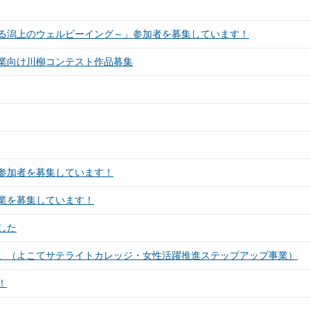
る潟上のウェルビーイング～」参加者を募集しています！
業向け川柳コンテスト作品募集
参加者を募集しています！
業を募集しています！
した
。（よこてサテライトカレッジ・女性活躍推進ステップアップ事業）
！