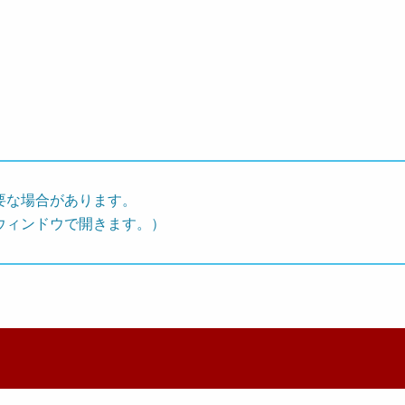
要な場合があります。
ウィンドウで開きます。）