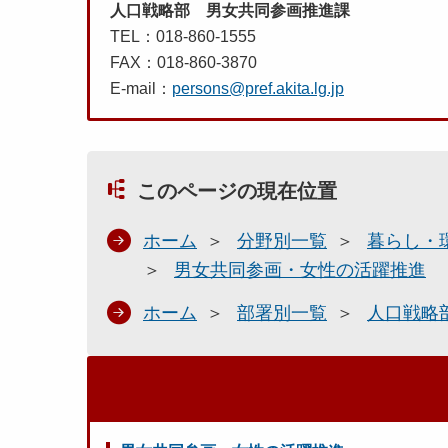
人口戦略部 男女共同参画推進課
TEL：018-860-1555
FAX：018-860-3870
E-mail：
persons@pref.akita.lg.jp
このページの現在位置
ホーム
分野別一覧
暮らし・
男女共同参画・女性の活躍推進
ホーム
部署別一覧
人口戦略