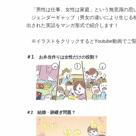
「男性は仕事、女性は家庭」という無意識の思
ジェンダーギャップ（男女の違いにより生じる格
出された実話をマンガ形式で紹介します！
※イラストをクリックするとYoutube動画で
＃1
お弁当作りは
女性だけの役割？
＃2 結婚・跡継ぎ問題？