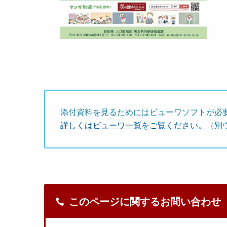
添付資料を見るためにはビューワソフトが必
詳しくはビューワ一覧をご覧ください。
（別
このページに関するお問い合わせ