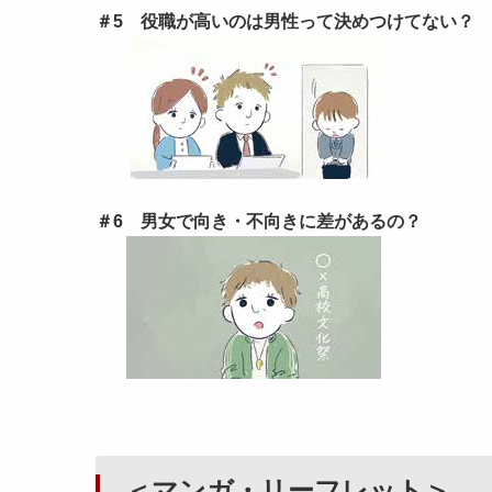
＃5 役職が高いのは男性って決めつけてない？
＃6 男女で向き・不向きに差があるの？
＜マンガ・リーフレット＞