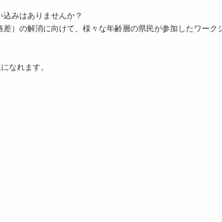
い込みはありませんか？
差）の解消に向けて、様々な年齢層の県民が参加したワーク
ご覧になれます。