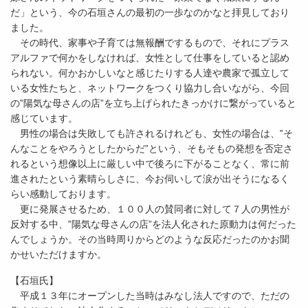
だ」という、今の石垣さんの最初の一歩なのかなと拝見しており
ました。
その時代、家事や子育ては無報酬でするもので、それにプラス
アルファで何かをしなければ、女性として仕事をしていると認め
られない。何かおかしいなと感じたりする人達や農家で孤立して
いる女性たちと、ネットワークをつくり協力し合いながら、今回
の‟陽気な母さんの店”を立ち上げられたきっかけに繋がっていると
感じています。
男性の場合は失敗しても許されるけれども、女性の場合は、‟そ
んなことをやろうとしたからだ”という、そもそもの発想を否定さ
れるという想像以上に厳しい中で後ろに下がることなく、常に前
進されたという素晴らしさに、今お伺いして涙が出そうになるく
らい感動しております。
更に発展させるため、１００人の賛同者に対して７人の男性が
反対する中、‟陽気な母さんの店”を法人化された原動力は何だった
んでしょうか。その当時周りからどのような反応だったのかお聞
かせいただけますか。
【石垣氏】
平成１３年にオープンした当時はみなし法人ですので、ただの