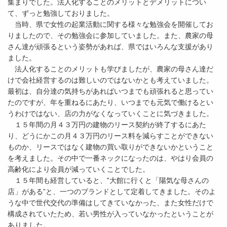
集まりでした。法人化することのメリットとデメリットについ
て、ずっと勉強しておりました。
当時、県で女性の起業活動に関する様々な勉強会を開催してお
りましたので、その勉強会に参加していました。また、農家の母
さん達が頑張るという姿勢があれば、県ではいろんな支援があり
ました。
法人化することのメリットも学びましたが、農家の母さん達だ
けで会社経営するのは難しいのではないかとも考えていました。
最初は、自分達の気持ちがあればいつまでも頑張れると思ってい
たのですが、年を重ねるにあたり、いつまでも元気で働けるとい
うわけではない、店の力がなくなっていくことに気づきました。
１５年間の月４３万円の建物のリース契約が終了するにあた
り、どうにかこの月４３万円のリース料を減らすことができない
ものか、リースではなく建物の買い取りができないかということ
を考えました。その中で一番ネックになったのは、やはり会員の
高齢化により会員が減っていくことでした。
１５年間も経営していると、‟大館に行くと「陽気な母さんの
店」がある”と、一つのブランドとして定着してきました。そのよ
うな中で世代交代の準備はしてきていなかった、また女性だけで
構成されていたため、若い男性が入っていなかったということが
ありました。