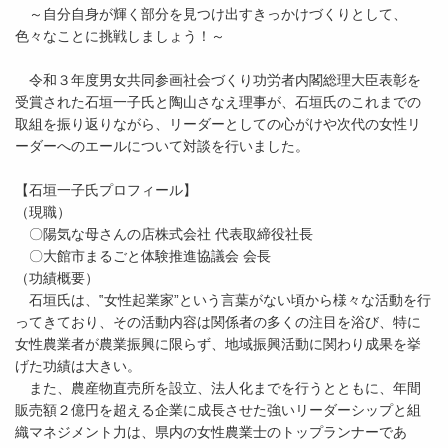
～自分自身が輝く部分を見つけ出すきっかけづくりとして、
色々なことに挑戦しましょう！～
令和３年度男女共同参画社会づくり功労者内閣総理大臣表彰を
受賞された石垣一子氏と陶山さなえ理事が、石垣氏のこれまでの
取組を振り返りながら、リーダーとしての心がけや次代の女性リ
ーダーへのエールについて対談を行いました。
【石垣一子氏プロフィール】
（現職）
〇陽気な母さんの店株式会社 代表取締役社長
〇大館市まるごと体験推進協議会 会長
（功績概要）
石垣氏は、‟女性起業家”という言葉がない頃から様々な活動を行
ってきており、その活動内容は関係者の多くの注目を浴び、特に
女性農業者が農業振興に限らず、地域振興活動に関わり成果を挙
げた功績は大きい。
また、農産物直売所を設立、法人化までを行うとともに、年間
販売額２億円を超える企業に成長させた強いリーダーシップと組
織マネジメント力は、県内の女性農業士のトップランナーであ