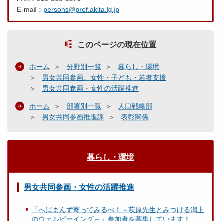
E-mail：
persons@pref.akita.lg.jp
このページの現在位置
ホーム
分野別一覧
暮らし・環境
男女共同参画、女性・子ども・若者支援
男女共同参画・女性の活躍推進
ホーム
部署別一覧
人口戦略部
男女共同参画推進課
表彰関係
暮らし・環境
男女共同参画・女性の活躍推進
「へばまんず寄ってみるべ！～萩原先生とみつける潟上
のウェルビーイング～」参加者を募集しています！