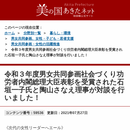
このページの現在位置：
ホーム
分野別一覧
暮らし・環境
男女共同参画、女性・子ども・若者支援
男女共同参画・女性の活躍推進
令和３年度男女共同参画社会づくり功労者内閣総理大臣表彰を受賞され
た石垣一子氏と陶山さなえ理事が対談を行いました！
令和３年度男女共同参画社会づくり功
労者内閣総理大臣表彰を受賞された石
垣一子氏と陶山さなえ理事が対談を行
いました！
コンテンツ番号：59536
更新日：
2021年07月27日
《次代の女性リーダーへエール》