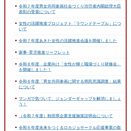
令和７年度男女共同参画社会づくり功労者内閣総理大臣
表彰の受賞について
女性の活躍推進プロジェクト「ラウンドテーブル」につ
いて
令和７年度あきた女性の活躍推進会議を開催しました
家事･育児推進リーフレット
令和６年度 企業向け「女性が輝く職場づくり研修会」
を開催しました！
令和６年度「男女共同参画に関する県民意識調査」結果
について
マンガで気づいて、ジェンダーギャップを解消しましょ
う！
（令和７年度）秋田県企業支援施策説明会について
令和６年度未来をつくるロカジョサークル応援事業の取