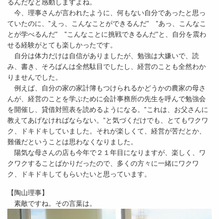
るんだなと感動しますよね。
今、理事さんが言われたように、何もない自分であったと思っ
ていたのに、‟えっ、こんなことができるんだ” ‟あっ、こんなこ
とが学べるんだ” ‟こんなことに挑戦できるんだ”と、自分を震わ
せる経験がとても楽しかったです。
自分は体力だけは自信がありましたが、勉強は大嫌いで、読
み、書き、そろばんは全然駄目でしたし、経営のことも全然わか
りませんでした。
例えば、自分の家の家計簿もつけられるかどうかの農家の母さ
んが、経営のことを学ぶために会計事務所の先生を呼んで勉強会
を開催し、貸借対照表を読めるようになる。‟これは、お父さんに
教えてあげなければならない。”と気づくだけでも、とてもワクワ
ク、ドキドキしていました。それが楽しくて、経営が苦だとか、
難儀だということは思わなくなりました。
陽気な母さんの店も今年で２１年目になりますが、楽しく、ワ
クワクすることばかりだったので、多くの方々に一緒にワクワ
ク、ドキドキしてもらいたいと思っています。
【陶山理事】
素敵ですね。その言葉は。