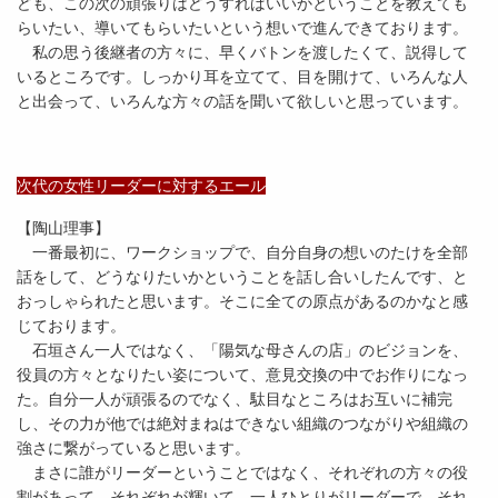
ども、この次の頑張りはどうすればいいかということを教えても
らいたい、導いてもらいたいという想いで進んできております。
私の思う後継者の方々に、早くバトンを渡したくて、説得して
いるところです。しっかり耳を立てて、目を開けて、いろんな人
と出会って、いろんな方々の話を聞いて欲しいと思っています。
次代の女性リーダーに対するエール
【陶山理事】
一番最初に、ワークショップで、自分自身の想いのたけを全部
話をして、どうなりたいかということを話し合いしたんです、と
おっしゃられたと思います。そこに全ての原点があるのかなと感
じております。
石垣さん一人ではなく、「陽気な母さんの店」のビジョンを、
役員の方々となりたい姿について、意見交換の中でお作りになっ
た。自分一人が頑張るのでなく、駄目なところはお互いに補完
し、その力が他では絶対まねはできない組織のつながりや組織の
強さに繋がっていると思います。
まさに誰がリーダーということではなく、それぞれの方々の役
割があって、それぞれが輝いて、一人ひとりがリーダーで、それ