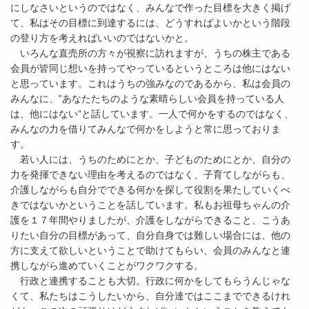
にしなさいというのではなく、みんなで作った目標を大きく掲げ
て、私はその目標に到達するには、どうすればよいかという階段
の登り方を考えればいいのではないかと。
いろんな直売所の方々が視察に訪れますが、うちの株主である
会員が皆同じ想いを持ってやっているというところは他にはない
と思っています。これはうちの強みなのであるから、私は会員の
みんなに、‟あなたたちのような素晴らしい会員を持っている人
は、他にはない”と話しています。一人で何かをするのではなく、
みんなの力を借りてみんなで何かをしようと常に思っておりま
す。
若い人には、うちのためにとか、子どものためにとか、自分の
力を発揮できない理由を考えるのではなく、子育てしながらも、
介護しながらも自分でできる何かを探して役割を果たしていくべ
きではないかということを話しています。私もお祖母ちゃんの介
護を１７年間やりましたが、介護をしながらできること、こうあ
りたい自分の目標があって、自分自身では難しい場合には、他の
方に支えて欲しいということで助けてもらい、会員のみんなと連
携しながら進めていくことがワクワクする。
行政と連携することも大切。行政に何かをしてもらうんじゃな
くて、私たちはこうしたいから、自分達ではここまでできるけれ