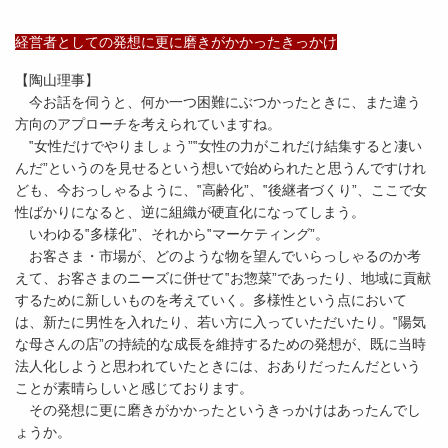
経営者としての発想に更に磨きがかかったきっかけ
【陶山理事】
今お話を伺うと、何か一つ困難にぶつかったときに、また違う
方向のアプローチを考えられていますね。
‟女性だけでやりましょう”‟女性の力がこれだけ結集すると凄い
んだ”というのを見せるという想いで始められたと思うんですけれ
ども、今おっしゃるように、‟高齢化”、‟後継者づくり”、ここで女
性ばかりになると、逆に組織が硬直化になってしまう。
いわゆる‟多様化”、それから‟マーケティング”。
お客さま・市場が、どのような物を望んでいらっしゃるのか考
えて、お客さまのニーズに併せて‟お惣菜”であったり、地域に貢献
するために新しいものを考えていく。多様性という点において
は、新たに男性を入れたり、若い方に入っていただいたり。‟陽気
な母さんの店”の持続的な成長を維持するための発想が、既に当時
法人化しようと思われていたときには、おありだったんだという
ことが素晴らしいと感じております。
その発想に更に磨きがかかったというきっかけはあったんでし
ょうか。