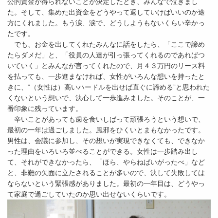
公的資金が得られないことが決定したとき、みんなで泣きまし
た。そして、集めた出資金をどうやって返していけばいいのか途
方にくれました。もう涙、涙で、どうしようもないくらい辛かっ
たです。
でも、お金を出してくれたみんなに話をしたら、「ここで諦め
たらダメだ」と、「役員の人達が引っ張ってくれるのであればつ
いていく」とみんなが言ってくれたので、月４３万円のリース料
を払っても、一歩進まなければ、女性がいろんな想いを持ったと
きに、‟（女性は）高いハードルを出せば直ぐに諦める”と思われた
くないという想いで、決心して一歩進みました。そのことが、一
番印象に残っています。
辛いことがあっても歯を食いしばって頑張ろうという想いで、
最初の一年は過ごしました。風邪をひくいとまもなかったです。
男性は、会議に参加し、その想いが実現できなくても、できなか
った理由をいろいろ並べることができる。女性は一歩踏み出し
て、それができなかったら、「ほら、やらねばいがったべ」など
と、非難の矢面に立たされることが多いので、決して失敗しては
ならないという緊張感がありました。最初の一年目は、どうやっ
て家庭で過ごしていたのか思い出せないくらいです。