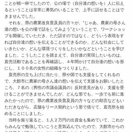
ことが精一杯でしたので、公の場で（自分達の想いを）人に伝え
るということは非常に勇気のいることで、上手に話せることはで
きませんでした。
それを、県の農業改良普及員の方々が、‟じゃあ、農家の母さん
達の想いを公の場で話をしてみよう”ということで、ワークショッ
プを開催していただき、ただ話すのではなく、どういう表現をす
れば自分達の想いを伝えることができるのか、どんな社会にして
いきたいか、どんな環境づくりをしたいかなどということを学び
ました。こうしたことを踏まえて、自分達の実現したいものは、
直売活動であることを再確認し、４年間かけて自分達の想いを形
にし、１００名の女性の組織をつくりました。
直売所の立ち上げに当たり、県や国でも支援をしてくれるの
で、大館市に農家の母さん達の想いを伝えて支援をお願いしたと
ころ、７名の（男性の市議会議員の）反対意見があり、支援を受
けることができませんでしたが、どんな形でも、一歩でも前に進
みたかったので、県の農業改良普及員の方々などの助言などもい
ただきながら、店舗をリース契約という形で借りて、直売所を始
めることにしました。
当時を振り返ると、１人２万円の出資金も集めていて、これか
らみんなで勉強していこうと意気込んでいたので、大館市からの