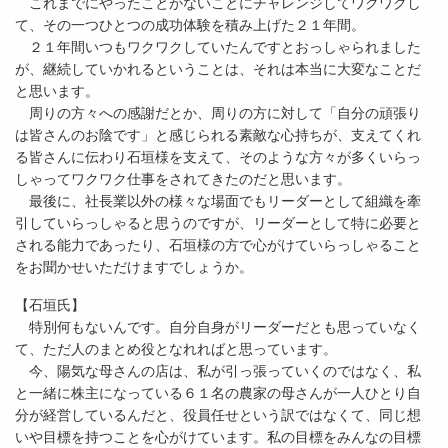
これまでにやったことがないことにチャレンジしてワクワクし
て、その一つひとつの成功体験を積み上げた２１年間。
２１年間いつもワクワクしていたんですとおっしゃられました
が、継続していかれるということは、それは本当に大変なことだ
と思います。
周りの方々への感謝だとか、周りの方に対して「自分の頑張り
は皆さんのお陰です」と感じられる素敵な心持ちが、支えてくれ
る皆さんに伝わり石垣様を支えて、そのような方々が多くいらっ
しゃってワクワク仕事をされてきたのだと思います。
最後に、社長業以外の様々な場面でもリーダーとして組織を牽
引していらっしゃると思うのですが、リーダーとして特に必要と
される能力であったり、石垣様の方で心がけていらっしゃること
をお聞かせいただけますでしょうか。
【石垣氏】
特別何もないんです。自分自身がリーダーだとも思っていなく
て、ただ人のまとめ役となれればと思っています。
今、陽気な母さんの店は、私が引っ張っていくのではなく、私
と一緒に株主になっている６１名の農家の母さんが一人ひとり自
分が経営しているんだと、役員任せという訳ではなくて、同じ想
いや目標を持つことを心がけています。私の目標をみんなの目標