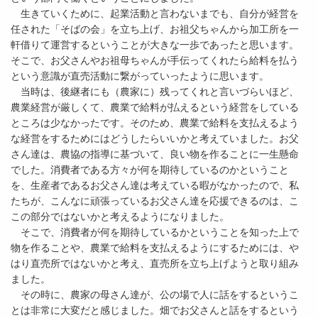
生きていくために、起業活動と言わないまでも、自分が経営を
任された「そばの会」を立ち上げ、お祖父ちゃんから加工所を一
軒借りて運営するということが大きな一歩であったと思います。
そこで、お父さんやお祖母ちゃんが手伝ってくれたら給料を払う
という意識が直売活動に繋がっていったように思います。
当時は、後継者にも（農家に）残ってくれと言いづらいほど、
農業経営が厳しくて、農業で給料が払えるという経営をしている
ところは少なかったです。そのため、農業で給料を支払えるよう
な経営をするためにはどうしたらいいかと考えていました。お父
さん達は、農協の指導に基づいて、良い物を作ることに一生懸命
でした。消費者である方々が何を期待しているのかということ
を、生産者であるお父さん達は考えている暇がなかったので、私
たちが、こんなに頑張っているお父さん達を応援できるのは、こ
この部分ではないかと考えるようになりました。
そこで、消費者が何を期待しているかということを知った上で
物を作ることや、農業で給料を支払えるようにするためには、や
はり直売所ではないかと考え、直売所を立ち上げようと取り組み
ました。
その時に、農家の母さん達が、公の場で人に話をするというこ
とは非常に大変だと感じました。畑でお父さんと話をするという