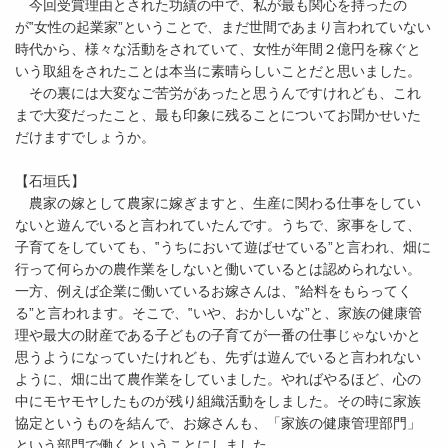
今回受賞理由とされた功績の中で、私が最も関心を持ったの
が‟女性の起業家”ということで、まだ世間であまり言われていない
時代から、様々な活動をされていて、女性が年間２億円を稼ぐと
いう取組をされたことは本当に素晴らしいことだと思いました。
その裏には大変なご苦労があったと思うんですけれども、これ
まで大変だったこと、最も印象に残ることについてお聞かせいた
だけますでしょうか。
【石垣氏】
農家の嫁として農家に嫁ぎますと、生産に関わる仕事をしてい
ないと遊んでいると言われていたんです。うちで、家事をして、
子育てをしていても、‟うちにおいて遊ばせている”と言われ、畑に
行って何らかの農作業をしないと働いているとは認められない。
一方、例えば企業に働いているお嫁さんは、‟給料をもらってく
る”と言われます。そこで、‟いや、おかしいな”と、家族の健康管
理や最大の財産である子どもの子育てが一番の仕事じゃないかと
思うようになっていたけれども、先ずは遊んでいると言われない
ように、畑に出て農作業をしていました。やればやるほど、心の
中にモヤモヤしたものが残り組織活動をしました。その時に家族
協定というものを結んで、お嫁さんも、「家族の健康管理部門」
という部門で働くということにしました。