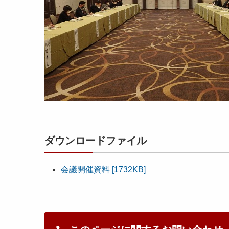
ダウンロードファイル
会議開催資料 [1732KB]