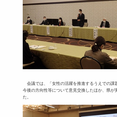
会議では、「女性の活躍を推進するうえでの課題
今後の方向性等について意見交換したほか、県が
た。