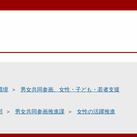
環境
男女共同参画、女性・子ども・若者支援
部
男女共同参画推進課
女性の活躍推進