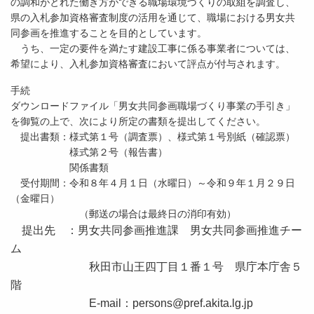
の調和がとれた働き方ができる職場環境づくりの取組を調査し、
県の入札参加資格審査制度の活用を通じて、職場における男女共
同参画を推進することを目的としています。
うち、一定の要件を満たす建設工事に係る事業者については、
希望により、入札参加資格審査において評点が付与されます。
手続
ダウンロードファイル「男女共同参画職場づくり事業の手引き」
を御覧の上で、次により所定の書類を提出してください。
提出書類：様式第１号（調査票）、様式第１号別紙（確認票）
様式第２号（報告書）
関係書類
受付期間：令和８年４月１日（水曜日）～令和９年１月２９日
（金曜日）
（郵送の場合は最終日の消印有効）
提出先 ：男女共同参画推進課 男女共同参画推進チー
ム
秋田市山王四丁目１番１号 県庁本庁舎５
階
E-mail：persons@pref.akita.lg.jp