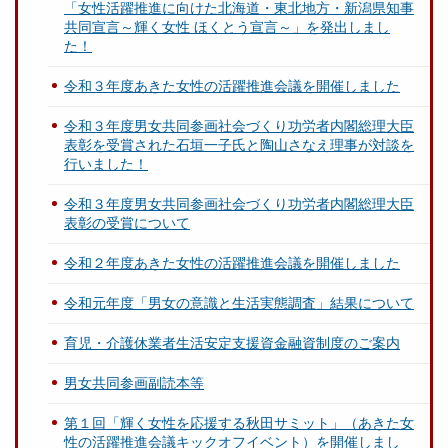
「女性活躍推進に向けた北海道・東北地方・新潟県知事
共同宣言～輝く女性 ほくとう宣言～」を発出しまし
た！
令和３年度あきた女性の活躍推進会議を開催しました
令和３年度男女共同参画社会づくり功労者内閣総理大臣
表彰を受賞された石垣一子氏と陶山さなえ理事が対談を
行いました！
令和３年度男女共同参画社会づくり功労者内閣総理大臣
表彰の受賞について
令和２年度あきた女性の活躍推進会議を開催しました
令和元年度「男女の意識と生活実態調査」結果について
育児・介護休業者生活安定支援資金融資制度のご案内
男女共同参画副読本等
第１回「輝く女性を応援する秋田サミット」（あきた女
性の活躍推進会議キックオフイベント）を開催しまし