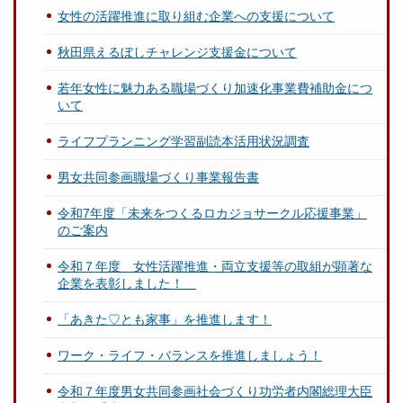
女性の活躍推進に取り組む企業への支援について
秋田県えるぼしチャレンジ支援金について
若年女性に魅力ある職場づくり加速化事業費補助金につ
いて
ライフプランニング学習副読本活用状況調査
男女共同参画職場づくり事業報告書
令和7年度「未来をつくるロカジョサークル応援事業」
のご案内
令和７年度 女性活躍推進・両立支援等の取組が顕著な
企業を表彰しました！
「あきた♡とも家事」を推進します！
ワーク・ライフ・バランスを推進しましょう！
令和７年度男女共同参画社会づくり功労者内閣総理大臣