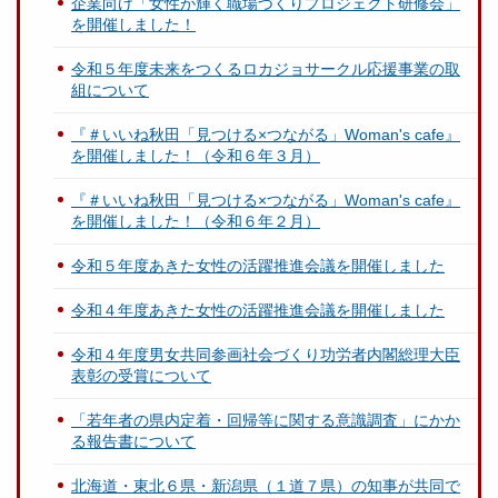
企業向け「女性が輝く職場づくりプロジェクト研修会」
を開催しました！
令和５年度未来をつくるロカジョサークル応援事業の取
組について
『＃いいね秋田「見つける×つながる」Woman's cafe』
を開催しました！（令和６年３月）
『＃いいね秋田「見つける×つながる」Woman's cafe』
を開催しました！（令和６年２月）
令和５年度あきた女性の活躍推進会議を開催しました
令和４年度あきた女性の活躍推進会議を開催しました
令和４年度男女共同参画社会づくり功労者内閣総理大臣
表彰の受賞について
「若年者の県内定着・回帰等に関する意識調査」にかか
る報告書について
北海道・東北６県・新潟県（１道７県）の知事が共同で