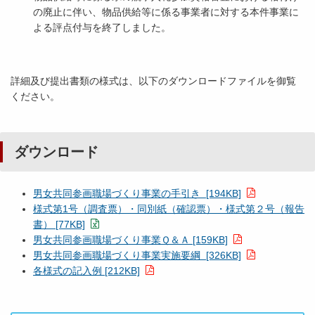
の廃止に伴い、物品供給等に係る事業者に対する本件事業に
よる評点付与を終了しました。
詳細及び提出書類の様式は、以下のダウンロードファイルを御覧
ください。
ダウンロード
男女共同参画職場づくり事業の手引き [194KB]
様式第1号（調査票）・同別紙（確認票）・様式第２号（報告
書） [77KB]
男女共同参画職場づくり事業Ｑ＆Ａ [159KB]
男女共同参画職場づくり事業実施要綱 [326KB]
各様式の記入例 [212KB]