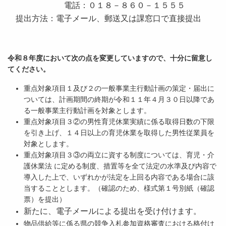
電話：０１８－８６０－１５５５
提出方法：電子メール、郵送又は課窓口で直接提出
令和８年度において次の点を変更していますので、十分に留意し
てください。
重点対象項目１及び２の一般事業主行動計画の策定・届出に
ついては、計画期間の終期が令和１１年４月３０日以降であ
る一般事業主行動計画を対象とします。
重点対象項目３②の男性育児休業実績に係る取得日数の下限
を引き上げ、１４日以上の育児休業を取得した男性従業員を
対象とします。
重点対象項目３③の両立に資する制度については、育児・介
護休業法 に定める制度、措置等を全て法定の水準及び内容で
導入した上で、いずれかが法定を上回る内容である場合に該
当することとします。（確認のため、様式第１号別紙（確認
票）を提出）
新たに、電子メールによる提出を受け付けます。
物品供給等に係る県の競争入札参加資格審査における格付け