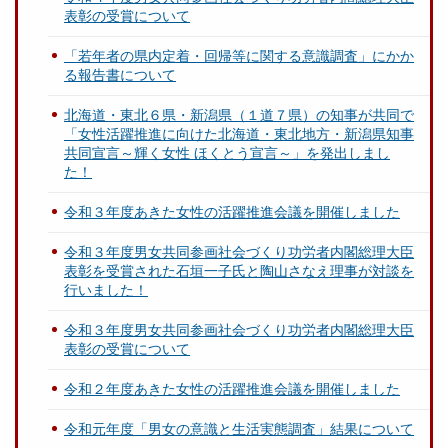
表彰の受賞について
「若年者の県内定着・回帰等に関する意識調査」にかか
る報告書について
北海道・東北６県・新潟県（１道７県）の知事が共同で
「女性活躍推進に向けた北海道・東北地方・新潟県知事
共同宣言～輝く女性 ほくとう宣言～」を発出しまし
た！
令和３年度あきた女性の活躍推進会議を開催しました
令和３年度男女共同参画社会づくり功労者内閣総理大臣
表彰を受賞された石垣一子氏と陶山さなえ理事が対談を
行いました！
令和３年度男女共同参画社会づくり功労者内閣総理大臣
表彰の受賞について
令和２年度あきた女性の活躍推進会議を開催しました
令和元年度「男女の意識と生活実態調査」結果について