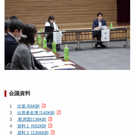
会議資料
１
次第 [56KB]
２
出席者名簿 [140KB]
３
配席図[138KB]
４
資料１ [692KB]
５
資料２ [1306KB]