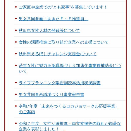
ご家庭や企業での“とも家事”を募集しています！
男女共同参画「あきたＦ・Ｆ推進員」
秋田県女性人材の登録等について
女性の活躍推進に取り組む企業への支援について
秋田県えるぼしチャレンジ支援金について
若年女性に魅力ある職場づくり加速化事業費補助金につ
いて
ライフプランニング学習副読本活用状況調査
男女共同参画職場づくり事業報告書
令和7年度「未来をつくるロカジョサークル応援事業」
のご案内
令和７年度 女性活躍推進・両立支援等の取組が顕著な
企業を表彰しました！