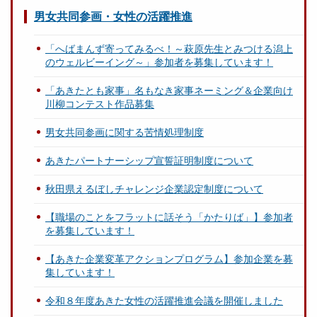
男女共同参画・女性の活躍推進
「へばまんず寄ってみるべ！～萩原先生とみつける潟上
のウェルビーイング～」参加者を募集しています！
「あきたとも家事」名もなき家事ネーミング＆企業向け
川柳コンテスト作品募集
男女共同参画に関する苦情処理制度
あきたパートナーシップ宣誓証明制度について
秋田県えるぼしチャレンジ企業認定制度について
【職場のことをフラットに話そう「かたりば」】参加者
を募集しています！
【あきた企業変革アクションプログラム】参加企業を募
集しています！
令和８年度あきた女性の活躍推進会議を開催しました