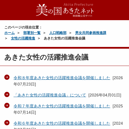
このページの現在位置：
ホーム
部署別一覧
人口戦略部
男女共同参画推進課
女性の活躍推進
あきた女性の活躍推進会議
あきた女性の活躍推進会議
令和８年度あきた女性の活躍推進会議を開催しました
[
2026
年07月23日
]
「あきた女性の活躍推進会議」について
[
2026年04月01日
]
令和７年度あきた女性の活躍推進会議を開催しました
[
2025
年07月14日
]
令和６年度あきた女性の活躍推進会議を開催しました
[
2024