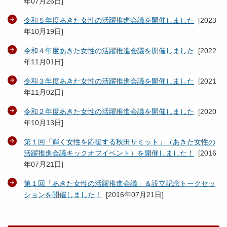
年07月26日
]
令和５年度あきた女性の活躍推進会議を開催しました
[
2023
年10月19日
]
令和４年度あきた女性の活躍推進会議を開催しました
[
2022
年11月01日
]
令和３年度あきた女性の活躍推進会議を開催しました
[
2021
年11月02日
]
令和２年度あきた女性の活躍推進会議を開催しました
[
2020
年10月13日
]
第１回「輝く女性を応援する秋田サミット」（あきた女性の
活躍推進会議キックオフイベント）を開催しました！
[
2016
年07月21日
]
第１回「あきた女性の活躍推進会議」＆設立記念トークセッ
ションを開催しました！
[
2016年07月21日
]