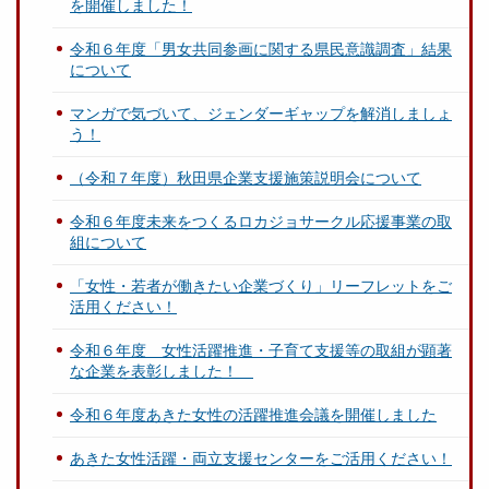
を開催しました！
令和６年度「男女共同参画に関する県民意識調査」結果
について
マンガで気づいて、ジェンダーギャップを解消しましょ
う！
（令和７年度）秋田県企業支援施策説明会について
令和６年度未来をつくるロカジョサークル応援事業の取
組について
「女性・若者が働きたい企業づくり」リーフレットをご
活用ください！
令和６年度 女性活躍推進・子育て支援等の取組が顕著
な企業を表彰しました！
令和６年度あきた女性の活躍推進会議を開催しました
あきた女性活躍・両立支援センターをご活用ください！