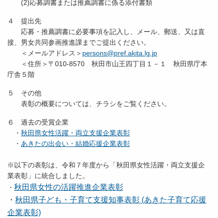
(2)応募調書または推薦調書に係る添付書類
４ 提出先
応募・推薦調書に必要事項を記入し、メール、郵送、又は直
接、男女共同参画推進課までご提出ください。
＜メールアドレス＞
persons@pref.akita.lg.jp
＜住所＞〒010-8570 秋田市山王四丁目１－１ 秋田県庁本
庁舎５階
５ その他
表彰の概要については、チラシをご覧ください。
６ 過去の受賞企業
・
秋田県女性活躍・両立支援企業表彰
・
あきたの出会い・結婚応援企業表彰
※以下の表彰は、令和７年度から「秋田県女性活躍・両立支援企
業表彰」に統合しました。
秋田県女性の活躍推進企業表彰
・
・
秋田県子ども・子育て支援知事表彰 (あきた子育て応援
企業表彰)