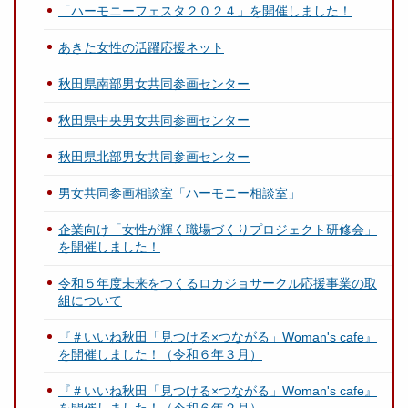
「ハーモニーフェスタ２０２４」を開催しました！
あきた女性の活躍応援ネット
秋田県南部男女共同参画センター
秋田県中央男女共同参画センター
秋田県北部男女共同参画センター
男女共同参画相談室「ハーモニー相談室」
企業向け「女性が輝く職場づくりプロジェクト研修会」
を開催しました！
令和５年度未来をつくるロカジョサークル応援事業の取
組について
『＃いいね秋田「見つける×つながる」Woman's cafe』
を開催しました！（令和６年３月）
『＃いいね秋田「見つける×つながる」Woman's cafe』