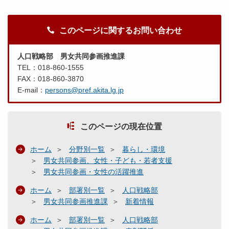
このページに関するお問い合わせ
人口戦略部 男女共同参画推進課
TEL：018-860-1555
FAX：018-860-3870
E-mail：
persons@pref.akita.lg.jp
このページの現在位置
ホーム
分野別一覧
暮らし・環境
男女共同参画、女性・子ども・若者支援
男女共同参画・女性の活躍推進
ホーム
部署別一覧
人口戦略部
男女共同参画推進課
新着情報
ホーム
部署別一覧
人口戦略部