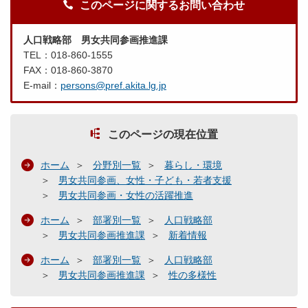
このページに関するお問い合わせ
人口戦略部 男女共同参画推進課
TEL：018-860-1555
FAX：018-860-3870
E-mail：
persons@pref.akita.lg.jp
このページの現在位置
ホーム
分野別一覧
暮らし・環境
男女共同参画、女性・子ども・若者支援
男女共同参画・女性の活躍推進
ホーム
部署別一覧
人口戦略部
男女共同参画推進課
新着情報
ホーム
部署別一覧
人口戦略部
男女共同参画推進課
性の多様性