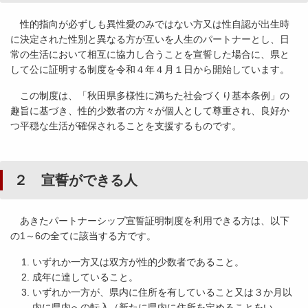
性的指向が必ずしも異性愛のみではない方又は性自認が出生時
に決定された性別と異なる方が互いを人生のパートナーとし、日
常の生活において相互に協力し合うことを宣誓した場合に、県と
して公に証明する制度を令和４年４月１日から開始しています。
この制度は、「秋田県多様性に満ちた社会づくり基本条例」の
趣旨に基づき、性的少数者の方々が個人として尊重され、良好か
つ平穏な生活が確保されることを支援するものです。
２ 宣誓ができる人
あきたパートナーシップ宣誓証明制度を利用できる方は、以下
の1～6の全てに該当する方です。
いずれか一方又は双方が性的少数者であること。
成年に達していること。
いずれか一方が、県内に住所を有していること又は３か月以
内に県内への転入（新たに県内に住所を定めることをい