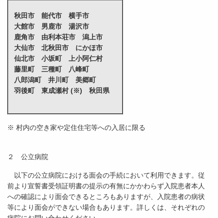
秋田市 能代市 横手市
大館市 男鹿市 湯沢市
鹿角市 由利本荘市 潟上市
大仙市 北秋田市 にかほ市
仙北市 小坂町 上小阿仁村
藤里町 三種町 八峰町
八郎潟町 井川町 美郷町
羽後町 東成瀬村 (※) 秋田県
※ 村内の空き家や定住住宅等への入居に限る
２ 公立病院
以下の公立病院における面会の手続において利用できます。従
前より宣誓書受領証明書の提示の有無にかかわらず入院患者本人
への確認により面会できるところもありますが、入院患者の病状
等により面会ができない場合もあります。詳しくは、それぞれの
病院にお問い合わせください。