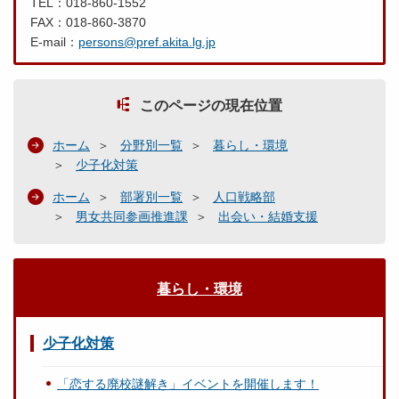
TEL：018-860-1552
FAX：018-860-3870
E-mail：
persons@pref.akita.lg.jp
このページの現在位置
ホーム
分野別一覧
暮らし・環境
少子化対策
ホーム
部署別一覧
人口戦略部
男女共同参画推進課
出会い・結婚支援
暮らし・環境
少子化対策
「恋する廃校謎解き」イベントを開催します！