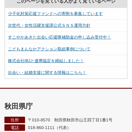
このページを見ている人がよく見ているページ
少子化対策応援ファンドへの寄附を募集しています
次世代・女性活躍支援課公式ＳＮＳ運用方針
すこやかあきた出会い応援隊補助金の申し込み受付中！
こどもまんなかアクション取組事例について
株式会社IBJと連携協定を締結しました！
出会い・結婚支援に関する情報はこちら！
秋田県庁
住所
〒010-8570 秋田県秋田市山王四丁目1番1号
電話
018-860-1111（代表）