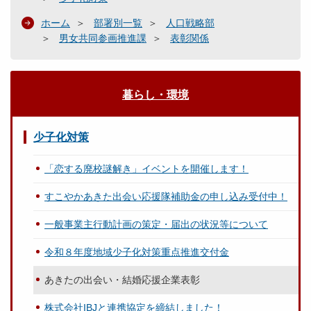
ホーム
部署別一覧
人口戦略部
男女共同参画推進課
表彰関係
暮らし・環境
少子化対策
「恋する廃校謎解き」イベントを開催します！
すこやかあきた出会い応援隊補助金の申し込み受付中！
一般事業主行動計画の策定・届出の状況等について
令和８年度地域少子化対策重点推進交付金
あきたの出会い・結婚応援企業表彰
株式会社IBJと連携協定を締結しました！