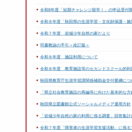
令和8年度「短期チャレンジ留学Ⅰ」の申込受付
令和８年度「秋田県の生涯学習・文化財保護－施
令和７年度 岩城少年自然の家だより
司書教諭の手引＜改訂版＞
令和８年度 施設利用について
令和８年度 教育施設等のセカンドスクール的利
秋田県教育庁生涯学習課関係補助金交付要綱につ
「県立社会教育施設の再編等に向けた基本的な方
秋田県立図書館公式ソーシャルメディア運用方針
「岩城少年自然の家の利用に係る調査」回答集計
令和７年度「障害者の生涯学習支援活動」に係る