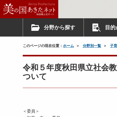
分野から探す
目的
このページの現在位置：
ホーム
分野別一覧
子
令和５年度秋田県立社会教
ついて
＜委員＞