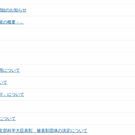
開始のお知らせ
策の概要－」
用について
いて
針」について
について
文部科学大臣表彰 被表彰団体の決定について