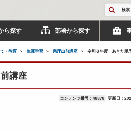
検索
から探す
部署から探す
育て・教育
生涯学習
県庁出前講座
令和８年度 あきた県
出前講座
コンテンツ番号：48878
更新日：
20