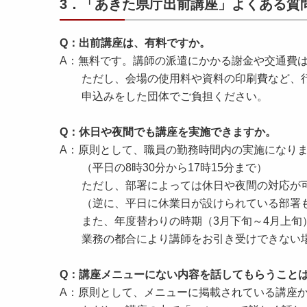
3．「あきた県庁出前講座」よくある質
Q：出前講座は、有料ですか。
A：無料です。講師の派遣にかかる謝金や交通費
ただし、会場の使用料や資料の印刷費など、行
申込みをした団体でご負担ください。
Q：休日や夜間でも講座を実施できますか。
A：原則として、職員の勤務時間内の実施になり
（平日の8時30分から17時15分まで）
ただし、部署によっては休日や夜間の対応が可
（逆に、平日に休業日が設けられている部署
また、年度替わりの時期（3月下旬～4月上旬）
業務の都合により講師をお引き受けできない場
Q：講座メニューにない内容を話してもらうこと
A：原則として、メニューに掲載されている講座