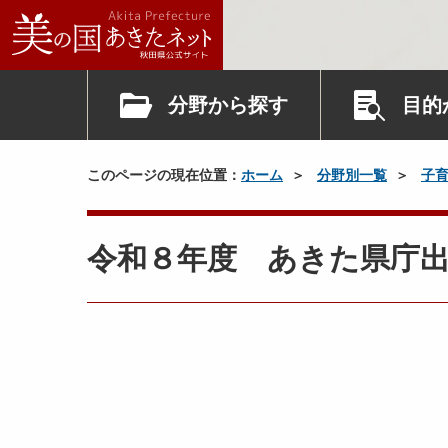
分野から探す
目的
このページの現在位置：
ホーム
分野別一覧
子
令和８年度 あきた県庁