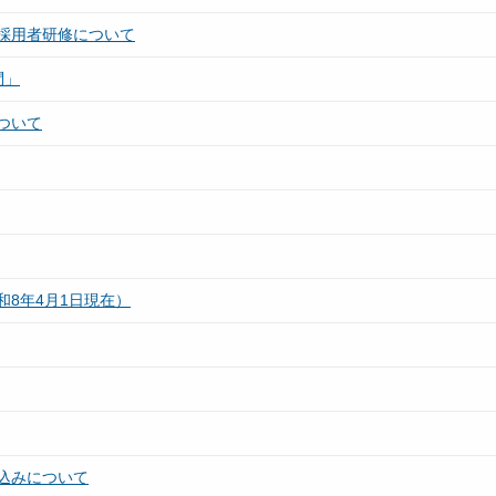
採用者研修について
問」
ついて
8年4月1日現在）
込みについて