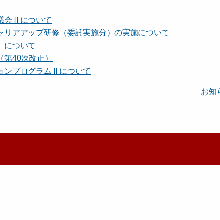
議会Ⅱについて
ャリアアップ研修（委託実施分）の実施について
」について
第40次改正）
ョンプログラムⅡについて
お知