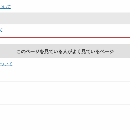
ついて
て
このページを見ている人がよく見ているページ
について
て