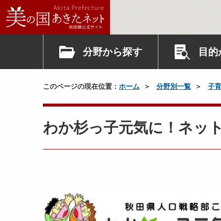
分野から探す
目的
このページの現在位置：
ホーム
分野別一覧
子
わか杉っ子元気に！ネッ