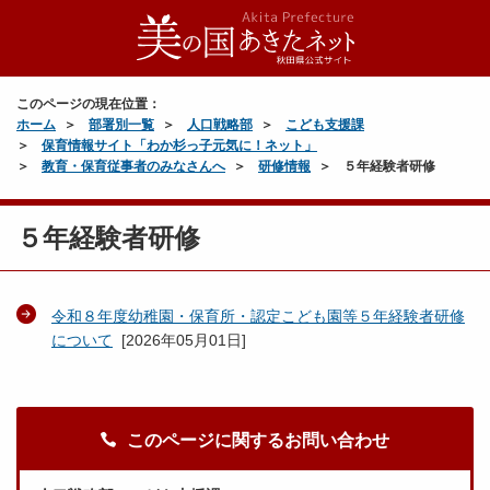
このページの現在位置：
ホーム
部署別一覧
人口戦略部
こども支援課
保育情報サイト「わか杉っ子元気に！ネット」
教育・保育従事者のみなさんへ
研修情報
５年経験者研修
５年経験者研修
令和８年度幼稚園・保育所・認定こども園等５年経験者研修
について
[
2026年05月01日
]
このページに関するお問い合わせ