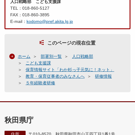
人口戦略部 こども支援課
TEL：018-860-5127
FAX：018-860-3895
E-mail：
kodomo@pref.akita.lg.jp
このページの現在位置
ホーム
部署別一覧
人口戦略部
こども支援課
保育情報サイト「わか杉っ子元気に！ネット」
教育・保育従事者のみなさんへ
研修情報
５年経験者研修
秋田県庁
住所
〒010-8570 秋田県秋田市山王四丁目1番1号