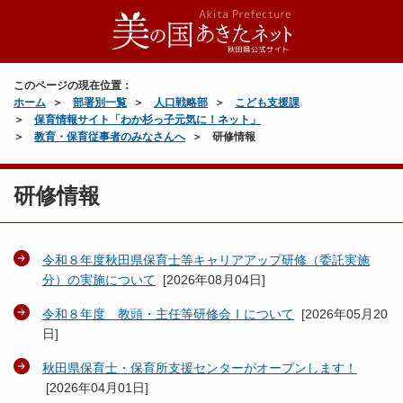
このページの現在位置：
ホーム
部署別一覧
人口戦略部
こども支援課
保育情報サイト「わか杉っ子元気に！ネット」
教育・保育従事者のみなさんへ
研修情報
研修情報
令和８年度秋田県保育士等キャリアアップ研修（委託実施
分）の実施について
[
2026年08月04日
]
令和８年度 教頭・主任等研修会Ⅰについて
[
2026年05月20
日
]
秋田県保育士・保育所支援センターがオープンします！
[
2026年04月01日
]