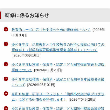
研修に係るお知らせ
教育的ニーズに応じた支援のための研修会について
[
2026年
08月03日
]
令和８年度 幼児教育と小学校教育の円滑な接続に向けての
研修会Ⅰ（就学前教育理解推進研究協議会Ⅰ）について
[
2026年06月16日
]
令和８年度幼稚園・保育所・認定こども園等保育実践力習得
研修について
[
2026年05月29日
]
令和８年度幼稚園・保育所・認定こども園等５年経験者研修
について
[
2026年05月01日
]
令和８年度 研修リーフレット：「幼保小の架け橋プログラ
ム」に関する研修会を開催します！
[
2026年04月28日
]
令和８年度幼稚園・保育所・認定こども園等中堅教諭等資質