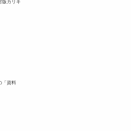
村版カリキ
の「資料