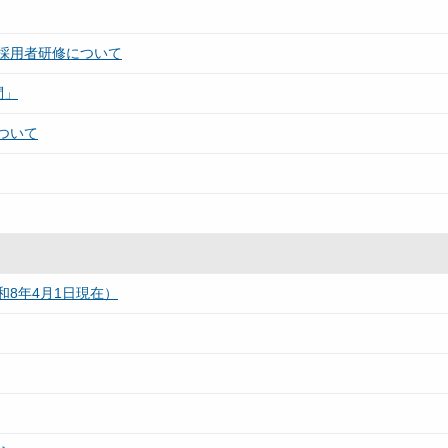
採用者研修について
問」
ついて
8年4月1日現在）