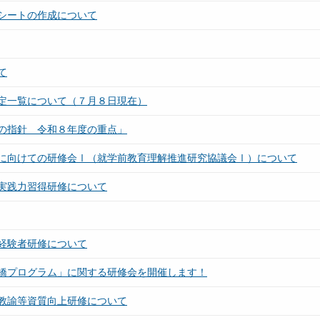
シートの作成について
て
定一覧について（７月８日現在）
の指針 令和８年度の重点」
に向けての研修会Ⅰ（就学前教育理解推進研究協議会Ⅰ）について
実践力習得研修について
経験者研修について
橋プログラム」に関する研修会を開催します！
教諭等資質向上研修について