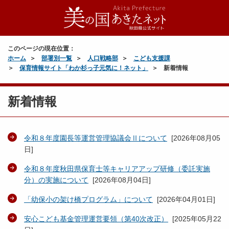
このページの現在位置：
ホーム
部署別一覧
人口戦略部
こども支援課
保育情報サイト「わか杉っ子元気に！ネット」
新着情報
新着情報
令和８年度園長等運営管理協議会Ⅱについて
[
2026年08月05
日
]
令和８年度秋田県保育士等キャリアアップ研修（委託実施
分）の実施について
[
2026年08月04日
]
「幼保小の架け橋プログラム」について
[
2026年04月01日
]
安心こども基金管理運営要領（第40次改正）
[
2025年05月22