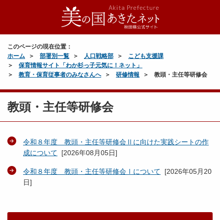
このページの現在位置：
ホーム
部署別一覧
人口戦略部
こども支援課
保育情報サイト「わか杉っ子元気に！ネット」
教育・保育従事者のみなさんへ
研修情報
教頭・主任等研修会
教頭・主任等研修会
令和８年度 教頭・主任等研修会Ⅱに向けた実践シートの作
成について
[
2026年08月05日
]
令和８年度 教頭・主任等研修会Ⅰについて
[
2026年05月20
日
]