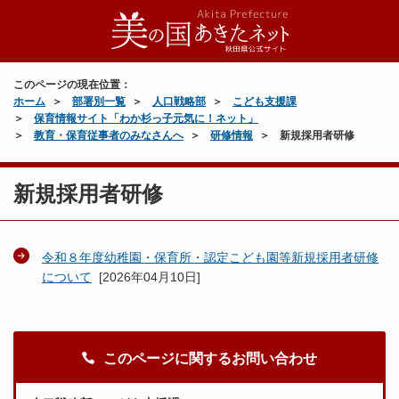
このページの現在位置：
ホーム
部署別一覧
人口戦略部
こども支援課
保育情報サイト「わか杉っ子元気に！ネット」
教育・保育従事者のみなさんへ
研修情報
新規採用者研修
新規採用者研修
令和８年度幼稚園・保育所・認定こども園等新規採用者研修
について
[
2026年04月10日
]
このページに関するお問い合わせ