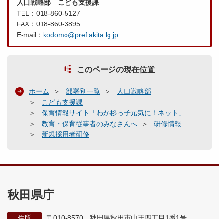
人口戦略部 こども支援課
TEL：018-860-5127
FAX：018-860-3895
E-mail：
kodomo@pref.akita.lg.jp
このページの現在位置
ホーム
部署別一覧
人口戦略部
こども支援課
保育情報サイト「わか杉っ子元気に！ネット」
教育・保育従事者のみなさんへ
研修情報
新規採用者研修
秋田県庁
住所
〒010-8570 秋田県秋田市山王四丁目1番1号