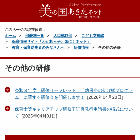
このページの現在位置：
ホーム
部署別一覧
人口戦略部
こども支援課
保育情報サイト「わか杉っ子元気に！ネット」
教育・保育従事者のみなさんへ
研修情報
その他の研修
その他の研修
令和８年度 研修リーフレット：「幼保小の架け橋プログラ
ム」に関する研修会を開催します！
[
2026年04月28日
]
保育士等キャリアアップ研修了証再発行申請書の様式につい
て
[
2025年04月01日
]