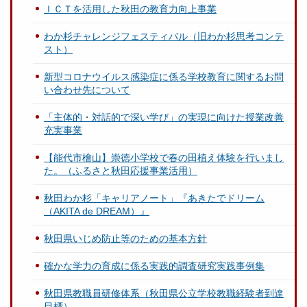
ＩＣＴを活用した秋田の教育力向上事業
わか杉チャレンジフェスティバル（旧わか杉思考コンテ
スト）
新型コロナウイルス感染症に係る学校教育に関するお問
い合わせ先について
「主体的・対話的で深い学び」の実現に向けた授業改善
充実事業
【能代市檜山】崇徳小学校で春の田植え体験を行いまし
た。（ふるさと秋田応援事業活用）
秋田わか杉「キャリアノート」『あきたでドリーム
（AKITA de DREAM）』
秋田県いじめ防止等のための基本方針
確かな学力の育成に係る実践的調査研究実践事例集
秋田県教職員研修体系（秋田県公立学校教職経験者到達
目標）