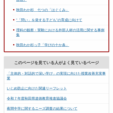
秋田わか杉 七つの「はぐくみ」
“「問い」を発する子ども”の育成に向けて
理科の観察・実験における外部人材の活用に関する事例
集
秋田わか杉っ子「学びの十か条」
このページを見ている人がよく見ているページ
「主体的・対話的で深い学び」の実現に向けた授業改善充実事
業
いじめ防止に向けた関連リーフレット
令和７年度秋田県道徳教育推進協議会
夜間中学に関するニーズ調査の結果について