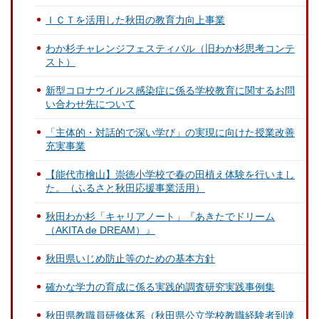
ＩＣＴを活用した秋田の教育力向上事業
わか杉チャレンジフェスティバル（旧わか杉思考コンテ
スト）
新型コロナウイルス感染症に係る学校教育に関するお問
い合わせ先について
「主体的・対話的で深い学び」の実現に向けた授業改善
充実事業
【能代市檜山】崇徳小学校で春の田植え体験を行いまし
た。（ふるさと秋田応援事業活用）
秋田わか杉「キャリアノート」『あきたでドリーム
（AKITA de DREAM）』
秋田県いじめ防止等のための基本方針
確かな学力の育成に係る実践的調査研究実践事例集
秋田県教職員研修体系（秋田県公立学校教職経験者到達