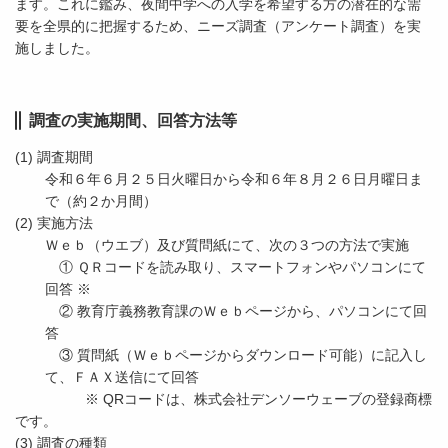
ます。これに鑑み、夜間中学への入学を希望する方の潜在的な需
要を全県的に把握するため、ニーズ調査（アンケート調査）を実
施しました。
調査の実施期間、回答方法等
(1) 調査期間
令和６年６月２５日火曜日から令和６年８月２６日月曜日ま
で（約２か月間）
(2) 実施方法
Ｗｅｂ（ウエブ）及び質問紙にて、次の３つの方法で実施
① ＱＲコードを読み取り、スマートフォンやパソコンにて
回答 ※
② 教育庁義務教育課のＷｅｂページから、パソコンにて回
答
③ 質問紙（Ｗｅｂページからダウンロード可能）に記入し
て、ＦＡＸ送信にて回答
※ QRコードは、株式会社デンソーウェーブの登録商標
です。
(3) 調査の種類