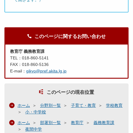
このページに関するお問い合わせ
教育庁 義務教育課
TEL：018-860-5141
FAX：018-860-5136
E-mail：
gikyo@pref.akita.lg.jp
このページの現在位置
ホーム
分野別一覧
子育て・教育
学校教育
小・中学校
ホーム
部署別一覧
教育庁
義務教育課
夜間中学