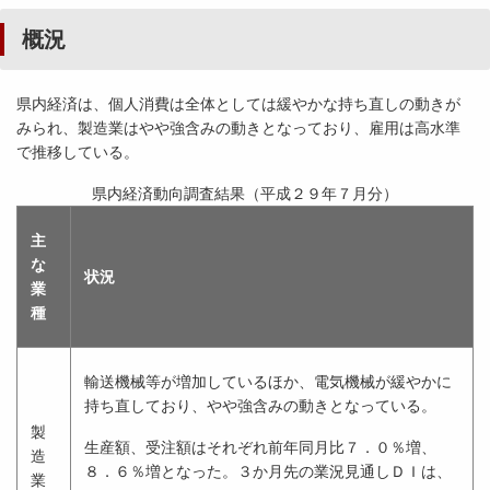
概況
県内経済は、個人消費は全体としては緩やかな持ち直しの動きが
みられ、製造業はやや強含みの動きとなっており、雇用は高水準
で推移している。
県内経済動向調査結果（平成２９年７月分）
主
な
状況
業
種
輸送機械等が増加しているほか、電気機械が緩やかに
持ち直しており、やや強含みの動きとなっている。
製
生産額、受注額はそれぞれ前年同月比７．０％増、
造
８．６％増となった。３か月先の業況見通しＤＩは、
業