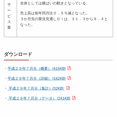
全体としては横ばいの動きとなっている。
サ
ー
売上高は前年同月比０．５％減となった。
ビ
３か月先の業況見通しＤＩは、３１．３から９．４と
ス
なった。
業
ダウンロード
・
平成２９年７月分（概要） [415KB]
・
平成２９年７月分（詳細） [162KB]
・
平成２９年７月分（集計）[32KB]
・
平成２９年７月分（データ） [241KB]