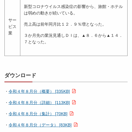
新型コロナウイルス感染症の影響から、旅館・ホテル
は弱めの動きが続いている。
サー
売上高は前年同月比１２．９％増となった。
ビス
業
３か月先の業況見通しＤＩは、▲８．６から▲１４．
７となった。
ダウンロード
・
令和４年８月分（概要） [335KB]
・
令和４年８月分（詳細） [113KB]
・
令和４年８月分（集計） [70KB]
・
令和４年８月分（データ） [83KB]