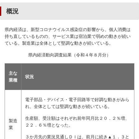
概況
県内経済は、新型コロナウイルス感染症の影響から、個人消費は
持ち直しているものの、サービス業は宿泊業で弱めの動きが続い
ている。製造業は全体として堅調な動きが続いている。
県内経済動向調査結果（令和４年８月分）
主な
状況
業種
電子部品・デバイス・電子回路等で好調な動きがみら
れ、全体としては堅調な動きが続いている。
生産額、受注額はそれぞれ前年同月比２０．２％増、
製造
２２．６％増となった。
業
３か月先の業況見通しＤＩは、前月に続き▲１．３と