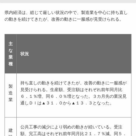
県内経済は、総じて厳しい状況の中で、製造業を中心に持ち直し
の動きを続けてきたが、改善の動きに一服感が見受けられる。
主
な
状況
業
種
持ち直しの動きを続けてきたが、改善の動きに一服感が
製
見受けられる。生産額、受注額はそれぞれ前年同月比
造
６．１％増、同６．０％増となった。３カ月先の業況見
業
通しＤＩは▲３１．０から▲１３．３となった。
公共工事の減少により弱めの動きが続いている。受注
建
額、完工高はそれぞれ前年同月比２１．７％減、同５．