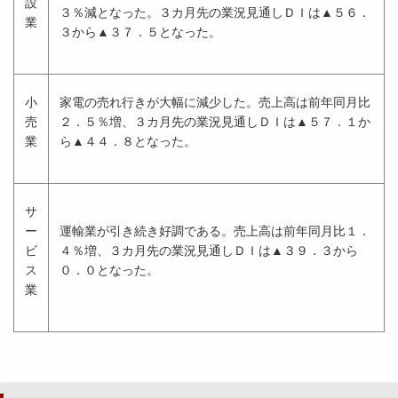
設
３％減となった。３カ月先の業況見通しＤＩは▲５６．
業
３から▲３７．５となった。
小
家電の売れ行きが大幅に減少した。売上高は前年同月比
売
２．５％増、３カ月先の業況見通しＤＩは▲５７．１か
業
ら▲４４．８となった。
サ
ー
運輸業が引き続き好調である。売上高は前年同月比１．
ビ
４％増、３カ月先の業況見通しＤＩは▲３９．３から
ス
０．０となった。
業