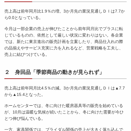
売上高は前年同月比1.9％の増。3か月先の業況見通しＤＩは7.7か
ら0.0となっている。
今月は一部企業の売上が伸びたことから前年同月比でプラスに転
じているものの、依然として厳しい状況に変わりはない。各企業
では、新たに東京進出の販売計画を立案したり、商品仕入れの際
の品揃えやサービス充実に力を入れるなど、営業戦略を工夫し、
売上に結びつけている。
２ 身回品「季節商品の動きが見られず」
売上高は前年同月比4.5％の減。3か月先の業況見通しＤＩは▲7.7
から▲15.4となった。
ホームセンターでは、冬に向けた暖房器具等の販売を始めている
が、10月は温暖な気候が続いたことから、冬に向けた需要が今ひ
とつ伸び悩んでいる。
一方、家具関係では、ブライダル関係の売上が大きく落ち込んで