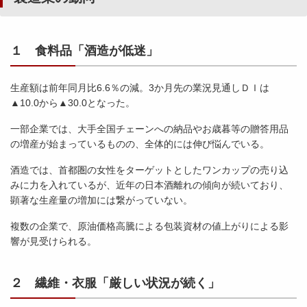
１ 食料品「酒造が低迷」
生産額は前年同月比6.6％の減。3か月先の業況見通しＤＩは
▲10.0から▲30.0となった。
一部企業では、大手全国チェーンへの納品やお歳暮等の贈答用品
の増産が始まっているものの、全体的には伸び悩んでいる。
酒造では、首都圏の女性をターゲットとしたワンカップの売り込
みに力を入れているが、近年の日本酒離れの傾向が続いており、
顕著な生産量の増加には繋がっていない。
複数の企業で、原油価格高騰による包装資材の値上がりによる影
響が見受けられる。
２ 繊維・衣服「厳しい状況が続く」