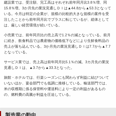
建設業では、受注額、完工高はそれぞれ前年同月比3.8％増、同
15.8％増。3か月先の業況見通しＤＩは▲44.8から▲53.3となって
いる。今月は特定の企業が、規模の比較的大きな規模の案件を受
注したことから前年同月比でプラスに転じているが、総体として
は、厳しい経営環境が続いている。
小売業では、前年同月比の売上高で1.2％の減となっている。前月
に続き、飲食料品では農産物の価格低下などにより生鮮食料品の
売上が落ち込んでいる。3か月先の業況見通しＤＩは7.7から▲7.7
となっている。
サービス業では、売上高は前年同月比5.1％の減。3カ月先の業況
見通しＤＩは、▲3.7から▲33.3となった。
旅館・ホテルでは、行楽シーズンにも関わらず利益に結びついて
いないほか、宴会部門でも低調に推移している。輸送部門では、
米の収穫期に係る保管料や運送料により一定の利益があるもの
の、燃料費の高騰が利益を圧迫している。
製造業の動向