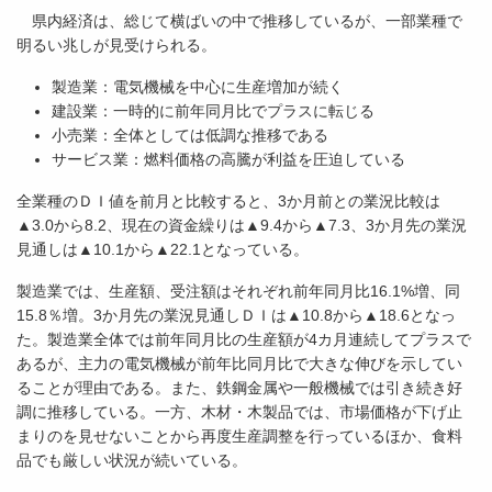
県内経済は、総じて横ばいの中で推移しているが、一部業種で
明るい兆しが見受けられる。
製造業：電気機械を中心に生産増加が続く
建設業：一時的に前年同月比でプラスに転じる
小売業：全体としては低調な推移である
サービス業：燃料価格の高騰が利益を圧迫している
全業種のＤＩ値を前月と比較すると、3か月前との業況比較は
▲3.0から8.2、現在の資金繰りは▲9.4から▲7.3、3か月先の業況
見通しは▲10.1から▲22.1となっている。
製造業では、生産額、受注額はそれぞれ前年同月比16.1%増、同
15.8％増。3か月先の業況見通しＤＩは▲10.8から▲18.6となっ
た。製造業全体では前年同月比の生産額が4カ月連続してプラスで
あるが、主力の電気機械が前年比同月比で大きな伸びを示してい
ることが理由である。また、鉄鋼金属や一般機械では引き続き好
調に推移している。一方、木材・木製品では、市場価格が下げ止
まりのを見せないことから再度生産調整を行っているほか、食料
品でも厳しい状況が続いている。