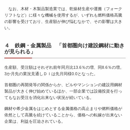
なお、木材・木製品製造業では、乾燥材生産や運搬（フォーク
リフトなど）に様々な機械を使用するが、いずれも燃料価格高騰
の影響を受けており、生産額が伸び悩むなかで、その影響は大き
い。
４ 鉄鋼・金属製品 「首都圏向け建設鋼材に動き
が見られる」
生産額、受注額はそれぞれ前年同月比13.6％の増、同8.6％の増。
3か月先の業況見通しＤＩは先月同様0.0となった。
首都圏の再開発等の関係からか、ビルやマンションの建設用鋼材
製品が大きく伸び始めているほか、一部企業では設備投資を行っ
てもなお受注を消化出来ない状況が続いている。
鋼材や希少金属をはじめとする金属価格の高止まりや燃料価格が
依然として高騰を続けていることから、価格への転嫁が出来ない
企業は、利益を圧迫されている。