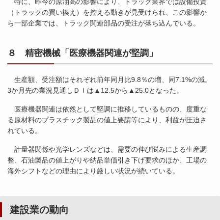
特に、昨今の原油高の影響により、トラック業界では設備投資
（トラックの買い換え）を控える動きが見受けられ、この影響か
ら一部企業では、トラック関連部品の受注が落ち込んでいる。
８ 精密機械「医療機器関連が堅調」
生産額、受注額はそれぞれ前年同月比9.8％の増、同7.1%の減。
3か月先の業況見通しＤＩは▲12.5から▲25.0となった。
医療機器関連は依然として堅調に推移しているものの、度重な
る原材料のプラスチック製品の値上要請等により、利益が圧迫さ
れている。
計量器関係や光学レンズなどは、需要の伸び悩みによる生産調
整、石油製品の値上がりや納品単価引き下げ要求のほか、工場の
海外シフトなどの理由により厳しい状況が続いている。
建設業の動向