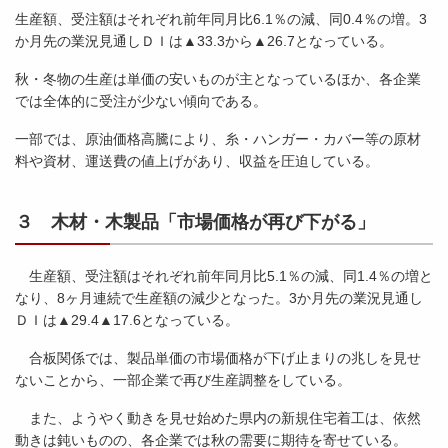
生産額、受注額はそれぞれ前年同月比6.1％の減、同0.4％の増。3
か月先の業況見通しＤＩは▲33.3から▲26.7となっている。
秋・冬物の生産は単価の安いものが主となっているほか、各企業
では全体的に受注が少ない傾向である。
一部では、原油価格高騰により、糸・ハンガー・カバー等の原材
料や資材、運送費の値上げがあり、収益を圧迫している。
３ 木材・木製品「市場価格が再び下がる」
生産額、受注額はそれぞれ前年同月比5.1％の減、同1.4％の増と
なり、8ヶ月連続で生産額の減少となった。3か月先の業況見通し
ＤＩは▲29.4▲17.6となっている。
合板関係では、製品単価の市場価格が下げ止まりの兆しを見せ
ないことから、一部企業で再び生産調整をしている。
また、ようやく動きを見せ始めた県内の新規住宅着工は、依然
動きは鈍いものの、各企業では秋の需要に期待を寄せている。