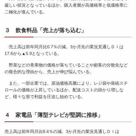
厳しい状況となっているほか、購入者層が高価格帯と低価格帯に
二極化が進んでいる。
３ 飲食料品「売上が落ち込む」
売上高は前年同月比0.7％の減。3か月先の業況見通しＤＩは
17.6から▲5.9となっている。
野菜などの青果物の価格が落ちていることや顧客の分散化など
の複合的な理由から、売上が伸び悩んでいる。
また、一部企業では、原油価格高騰により、レジ袋や発砲スチ
ロールの価格が上昇しているほか、配送コストの掛かり増しな
ど、様々な形で利益を圧迫し始めている。
４ 家電品「薄型テレビが堅調に推移」
売上高は前年同月比8.4％の減。3か月先の業況見通しＤＩは