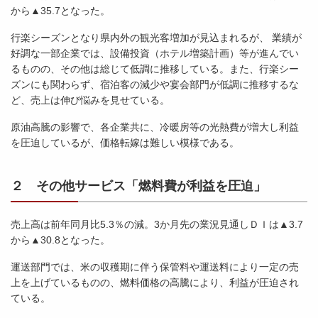
から▲35.7となった。
行楽シーズンとなり県内外の観光客増加が見込まれるが、 業績が
好調な一部企業では、設備投資（ホテル増築計画）等が進んでい
るものの、その他は総じて低調に推移している。また、行楽シー
ズンにも関わらず、宿泊客の減少や宴会部門が低調に推移するな
ど、売上は伸び悩みを見せている。
原油高騰の影響で、各企業共に、冷暖房等の光熱費が増大し利益
を圧迫しているが、価格転嫁は難しい模様である。
２ その他サービス「燃料費が利益を圧迫」
売上高は前年同月比5.3％の減。3か月先の業況見通しＤＩは▲3.7
から▲30.8となった。
運送部門では、米の収穫期に伴う保管料や運送料により一定の売
上を上げているものの、燃料価格の高騰により、利益が圧迫され
ている。