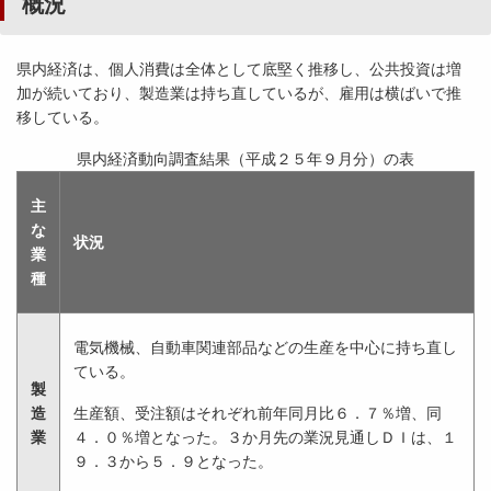
概況
県内経済は、個人消費は全体として底堅く推移し、公共投資は増
加が続いており、製造業は持ち直しているが、雇用は横ばいで推
移している。
県内経済動向調査結果（平成２５年９月分）の表
主
な
状況
業
種
電気機械、自動車関連部品などの生産を中心に持ち直し
ている。
製
造
生産額、受注額はそれぞれ前年同月比６．７％増、同
業
４．０％増となった。３か月先の業況見通しＤＩは、１
９．３から５．９となった。