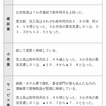
公共投資は７か月連続で前年同月を上回った。
建
受注額、完工高はそれぞれ前年同月比５．９％増、同４
設
４．１％増となった。３か月先の業況見通しＤＩは、３
業
１．３から１２．５となった。
総じて底堅く推移している。
小
売
売上高は前年同月比２．０％減となった。３か月先の業
業
況見通しＤＩは、▲１５．４から▲３．８となった。
旅館・ホテル業で婚礼・宴会部門が落ち込んだものの、
サ
運輸業で貨物取扱が堅調に推移している。
ー
ビ
売上高は前年同月比３．４％増となった。３か月先の業
ス
況見通しＤＩは、▲１０．７から▲７．１となった。
業