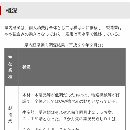
概況
県内経済は、個人消費は全体としては横ばいに推移し、製造業は
やや強含みの動きとなっており、雇用は高水準で推移している。
県内経済動向調査結果（平成２９年２月分）
主
な
状況
業
種
木材・木製品等が低調だったものの、輸送機械等が好
調で、全体としてはやや強含みの動きとなっている。
製
生産額、受注額はそれぞれ前年同月比２．５％増、
造
２．７％増となった。３か月先の業況見通しＤＩは、
業
２０．５から１６．７となった。