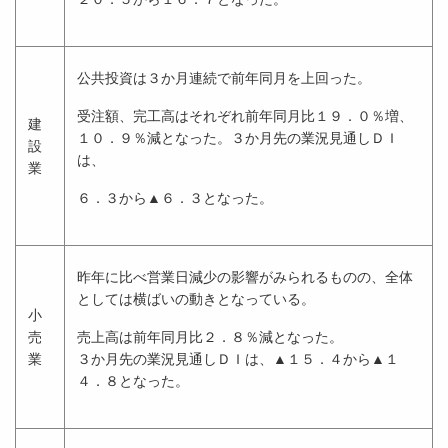
公共投資は３か月連続で前年同月を上回った。
受注額、完工高はそれぞれ前年同月比１９．０％増、
建
１０．９％減となった。３か月先の業況見通しＤＩ
設
は、
業
６．３から▲６．３となった。
昨年に比べ営業日減少の影響がみられるものの、全体
としては横ばいの動きとなっている。
小
売
売上高は前年同月比２．８％減となった。
業
３か月先の業況見通しＤＩは、▲１５．４から▲１
４．８となった。