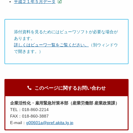
平成２１年５月データ
添付資料を見るためにはビューワソフトが必要な場合が
あります。
詳しくはビューワ一覧をご覧ください。
（別ウィンドウ
で開きます。）
このページに関するお問い合わせ
企業活性化・雇用緊急対策本部（産業労働部 産業政策課）
TEL：018-860-2214
FAX：018-860-3887
E-mail：
g00601a@pref.akita.lg.jp