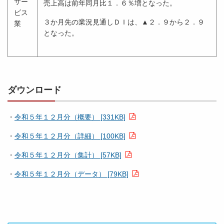
サー
売上高は前年同月比１．６％増となった。
ビス
３か月先の業況見通しＤＩは、▲２．９から２．９
業
となった。
ダウンロード
・
令和５年１２月分（概要） [331KB]
・
令和５年１２月分（詳細） [100KB]
・
令和５年１２月分（集計） [57KB]
・
令和５年１２月分（データ） [79KB]