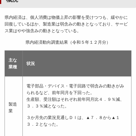
県内経済は、個人消費は物価上昇の影響を受けつつも、緩やかに
回復しているほか、製造業は弱含みの動きとなっており、サービ
ス業はやや強含みの動きとなっている。
県内経済動向調査結果（令和５年１２月分）
主な
状況
業種
電子部品・デバイス・電子回路で弱含みの動きがみ
られるなど、前年同月を下回った。
生産額、受注額はそれぞれ前年同月比４．９％減、
製造
３．３％減となった。
業
３か月先の業況見通しＤＩは、▲７．８から▲１
３．２となった。