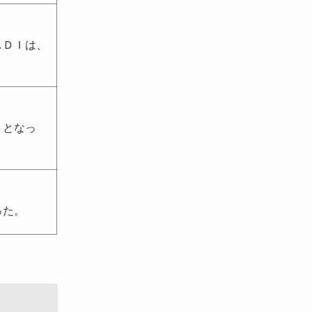
しＤＩは、
３となっ
った。