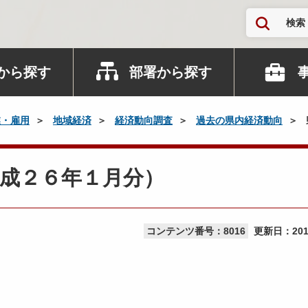
検索
から探す
部署から探す
業・雇用
地域経済
経済動向調査
過去の県内経済動向
成２６年１月分）
コンテンツ番号：8016
更新日：
20