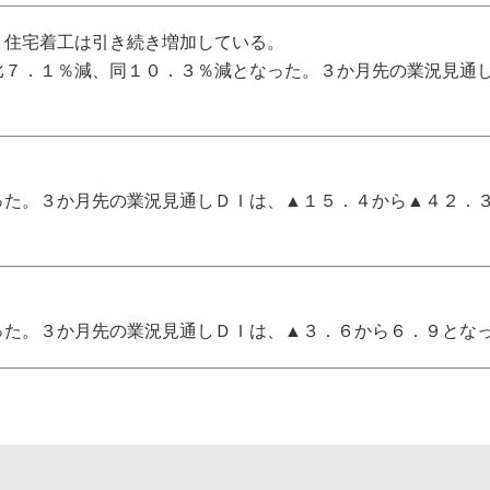
、住宅着工は引き続き増加している。
比７．１％減、同１０．３％減となった。３か月先の業況見通
った。３か月先の業況見通しＤＩは、▲１５．４から▲４２．
った。３か月先の業況見通しＤＩは、▲３．６から６．９とな