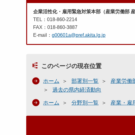
企業活性化・雇用緊急対策本部（産業労働部 
TEL：018-860-2214
FAX：018-860-3887
E-mail：
g00601a@pref.akita.lg.jp
このページの現在位置
ホーム
部署別一覧
産業労働
過去の県内経済動向
ホーム
分野別一覧
産業・雇