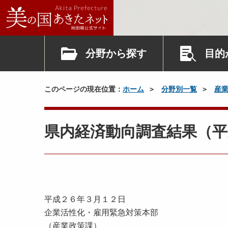
分野から探す
目的
このページの現在位置：
ホーム
分野別一覧
産
県内経済動向調査結果（平
平成２６年３月１２日
企業活性化・雇用緊急対策本部
（産業政策課）