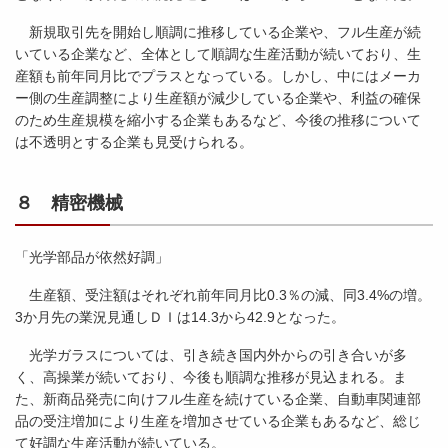
新規取引先を開始し順調に推移している企業や、フル生産が続
いている企業など、全体として順調な生産活動が続いており、生
産額も前年同月比でプラスとなっている。しかし、中にはメーカ
ー側の生産調整により生産額が減少している企業や、利益の確保
のため生産規模を縮小する企業もあるなど、今後の推移について
は不透明とする企業も見受けられる。
８ 精密機械
「光学部品が依然好調」
生産額、受注額はそれぞれ前年同月比0.3％の減、同3.4%の増。
3か月先の業況見通しＤＩは14.3から42.9となった。
光学ガラスについては、引き続き国内外からの引き合いが多
く、高操業が続いており、今後も順調な推移が見込まれる。ま
た、新商品発売に向けフル生産を続けている企業、自動車関連部
品の受注増加により生産を増加させている企業もあるなど、総じ
て好調な生産活動が続いている。