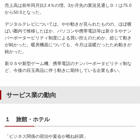
売上高は前年同月比2.4％の増。3か月先の業況見通しＤＩは75.0
から50.0となった。
デジタルテレビについては、やや動きが見られたものの、ほぼ横
ばい圏内で推移したほか、パソコンや携帯電話等は新ＯＳやナン
バーポータービリティ制度による買い控えのためか、総じて動き
が鈍かった。暖房機器についても、今月は温暖だったため動きが
鈍かった。
新ＯＳや新型ゲーム機、携帯電話のナンバーポータビリティ制な
ど、今後の目玉商品に伴う動きに期待している企業も多い。
サービス業の動向
１ 旅館・ホテル
「ビジネス関係の宿泊や宴会が概ね好調」