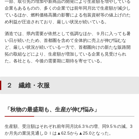
一部、取引先の増加や新商品の開発により生産額を増やしている
企業もあるものの、多くの企業では前年同月比で生産額が減少し
ているほか、燃料価格高騰の影響による包装資材等の値上げのた
め利益が圧迫されており、厳しい状況が続いている。
酒造では、県内需要が依然として低調なほか、９月に入っても暑
い日が続いたため、首都圏を含めて全体的に売上が伸び悩むな
ど、厳しい状況が続いている一方で、首都圏向けの新たな販路開
拓の取組などにより、生産額が増加している企業も見受けられ
た。各社とも、今後の需要期に期待を寄せている。
２ 繊維・衣服
「秋物の最盛期も、生産が伸び悩み」
生産額、受注額はそれぞれ前年同月比6.3％の増、同9.5％の減。3
か月先の業況見通しＤＩは▲62.5から▲25.0となった。