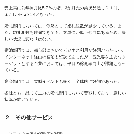
売上高は前年同月比5.7％の増。3か月先の業況見通しＤＩは、
▲7.1から▲21.4となった。
婚礼部門においては、依然として婚礼組数が減少している。ま
た、婚礼組数を確保できても、客単価が低下傾向にあるため、厳
しい状況に変わりはない。
宿泊部門では、都市部においてビジネス利用が好調だったほか、
インターネット経由の宿泊も堅調であったが、観光客を主要なタ
ーゲットとする企業においては、平日の稼働率向上が課題となっ
ている。
宴会部門では、大型イベントも多く、全体的に好調であった。
各社とも、総じて主力の婚礼部門において苦戦しており、厳しい
状況が続いている。
２ その他サービス
「ソフトウェアや保険等が好調」