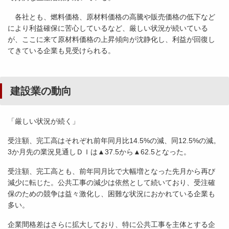
各社とも、燃料価格、原材料価格の高騰や販売価格の低下など
により利益確保に苦心しているなど、厳しい状況が続いている
が、ここに来て原材料価格の上昇傾向が沈静化し、利益が回復し
てきている企業も見受けられる。
建設業の動向
「厳しい状況が続く」
受注額、完工高はそれぞれ前年同月比14.5%の減、同12.5%の減。
3か月先の業況見通しＤＩは▲37.5から▲62.5となった。
受注額、完工高とも、前年同月比で大幅増となった先月から再び
減少に転じた。公共工事の減少は依然として続いており、受注確
保のための競争は益々激化し、困難な状況におかれている企業も
多い。
企業間格差はさらに拡大しており、特に公共工事を主体とする企