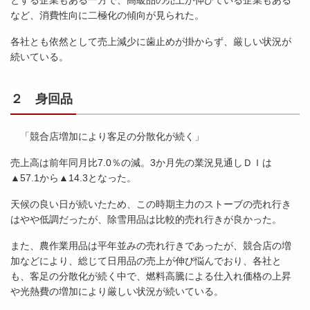
とする企業もある一方で、高級品の売上が伸びている企業もある
など、消費性向に二極化の傾向が見られた。
各社とも依然として売上減少に歯止めが掛からず、厳しい状況が
続いている。
２ 身回品
「競合店増加により客足の分散化が続く」
売上高は前年同月比7.0％の減。3か月先の業況見通しＤＩは
▲57.1から▲14.3となった。
天候の良い日が続いたため、この時期主力のストーブの売れ行き
はやや低調だったが、除雪用品は比較的売れ行きが良かった。
また、農作業用品は平年並みの売れ行きであったが、競合店の増
加などにより、総じて日用品の売上が伸び悩んでおり、各社と
も、客足の分散化が続く中で、燃料高騰による仕入れ価格の上昇
や光熱費の増加により厳しい状況が続いている。