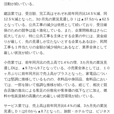
活動が続いている。
建設業では、受注額、完工高はそれぞれ前年同月比14.5％減、同
12.5％減となった。3か月先の業況見通しＤＩは▲37.5から▲62.5
となっている。公共工事の減少は依然として続いており、受注確
保のための競争は益々激化している。また、企業間格差はさらに
拡大しており、特に公共工事を主体とする企業の中には、資金繰
りが厳しく、先の見通しが立たないとする企業もあるほか、民間
工事も１件当たりの金額が減少傾向にあるなど、業界全体として
厳しい状況が続いている。
小売業では、前年同月比の売上高で1.4％の増、3カ月先の業況見
通しDIは、▲9.7から9.7となっている。小売業全体としては、１０
ヶ月ぶりに前年同月比で売上高がプラスとなった。家電品につい
ては堅調に推移しているものの、衣料品や身回品、食料品におい
ては、一部を除いて低調な推移が続いている。総じて、相次ぐ競
合店舗の進出による客足の分散化や客単価の低下などに加え、燃
料や包装資材の高騰のため厳しい経営環境が続いている。
サービス業では、売上高は前年同月比6.4％の減、3カ月先の業況
見通しＤＩは0.0から▲8.7となった。旅館・ホテルでは、ビジネス