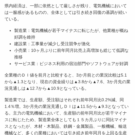
県内経済は、一部に依然として厳しさが残り、電気機械において
は一服感があるものの、全体としては引き続き回復の基調が続い
ている。
製造業：電気機械が若干マイナスに転じたが、他業種が概ね
好調を維持
建設業：工事量が減少し受注競争が激化
小売業：10ヶ月ぶりに前年同月比売上高増加も総じて低調な
推移
サービス業：ビジネス利用の宿泊部門やソフトウェアが好調
全業種のＤＩ値を前月と比較すると、3か月前との業況比較は5.1
から▲1.3となり、現在の資金繰りは▲3.8から▲7.6、3か月先の業
況見通しは▲12.7から▲10.9となっている。
製造業では、生産額、受注額はそれぞれ前年同月比0.2%減、同
1.4％増。3か月先の業況見通しＤＩは▲11.5から▲9.3となってい
る。主力の電気機械において、生産額の前年同月比が若干マイナ
スに転じたため、製造業全体としても１５カ月ぶりに同比マイナ
スとなったが、木材・木製品、鉄鋼・金属製品、一般機械、輸送
機械など、多くの業種においては引き続き前年同月を上回る生産