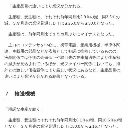
「生産品目の違いにより業況が分かれる」
生産額、受注額は、それぞれ前年同月比2.9％の減、同3.5％の
減。３か月先の業況見通しＤＩは▲25.0から▲30.0となった。
生産額は、前年同月比で１５カ月ぶりにマイナスとなった。
主力のコンデンサを中心に、携帯電話、産業用機械、半導体関
連、車載用の部品などが依然として好調に推移しているものの、
液晶関係では今後の売値低下や取引先の在庫超過等により生産額
の減少が見込まれているほか、光ファイバー関係においても、海
外との激しい価格競争により厳しい状況にあるなど、生産品目の
違いにより業況が分かれる結果となっている。
７ 輸送機械
「順調な生産が続く」
生産額、受注額はそれぞれ前年同月比6.1％の増、同10.6％の増
となり、３か月先の業況見通しＤＩは50.0から▲16.7となった。