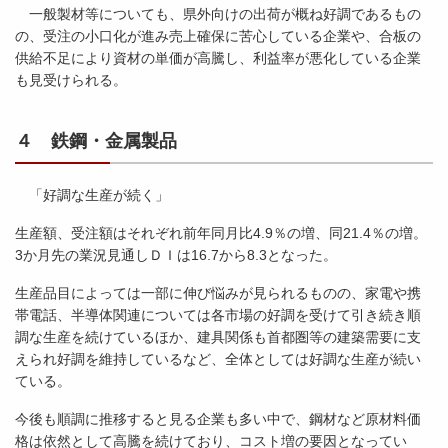
一般製材等についても、県外向けの出荷が概ね好調であるもの
の、受注の小口化が進み売上確保に苦心している企業や、合板の
供給不足により資材の単価が高騰し、利益率が悪化している企業
も見受けられる。
４ 鉄鋼・金属製品
「好調な生産が続く」
生産額、受注額はそれぞれ前年同月比4.9％の増、同21.4％の増。
3か月先の業況見通しＤＩは16.7から8.3となった。
生産品目によっては一部に伸び悩みが見られるものの、家電や携
帯電話、半導体関連については各市場の好調を受けて引き続き順
調な生産を続けているほか、建具関係も首都圏等の建築需要に支
えられ好調を維持しているなど、全体としては好調な生産が続い
ている。
今後も順調に推移すると見る企業も多い中で、鋼材など原材料価
格は依然として高騰を続けており、コスト増の要因となってい