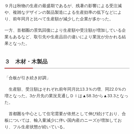
９月は秋物の生産の最盛期であるが、残暑の影響による受注減
や、複雑なデザインの製品製造による生産効率の低下などによ
り、前年同月と比べて生産額が減少した企業が多かった。
一方、首都圏の景気回復により生産額や受注額が増加している企
業もあるなど、取引先や生産品目の違いにより業況が分かれる結
果となった。
３ 木材・木製品
「合板が引き続き好調」
生産額、受注額はそれぞれ前年同月比13.3％の増、同22.0％の
増となった。3か月先の業況見通しＤＩは▲58.3から▲33.3となっ
た。
首都圏を中心として住宅需要が依然として伸び続けており、合
板については、輸入量減少に伴い国内産のニーズが増加してお
り、フル生産状態が続いている。