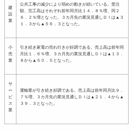
公共工事の減少により弱めの動きが続いている。受注
建
額、完工高はそれぞれ前年同月比１４．８％増、同２
設
６．２％増となった。３カ月先の業況見通しＤＩは▲３
業
１．３から▲５６．３となった。
小
引き続き家電の売れ行きが好調である。売上高は前年同
売
月比１．６％増、３カ月先の業況見通しＤＩは▲１３．
業
８から▲５０．０となった。
サ
ー
運輸業が引き続き好調である。売上高は前年同月比９．
ビ
７％増、３カ月先の業況見通しＤＩは▲２１．４から▲
ス
３９．３となった。
業