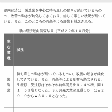
県内経済は、製造業を中心に持ち直しの動きが続いているもの
の、改善の動きが鈍化してきており、総じて厳しい状況が続いて
いる。また、このところの円高等よる影響も懸念される。
県内経済動向調査結果（平成２２年１０月分）
主
な
状況
業
種
持ち直しの動きが続いているものの、改善の動きが鈍化
製
してきている。また、円高等による影響も懸念される。
造
生産額、受注額はそれぞれ前年同月比９．４％増、同１
業
１．５％増となった。３カ月先の業況見通しＤＩは▲２
０．９から▲３０．６となった。