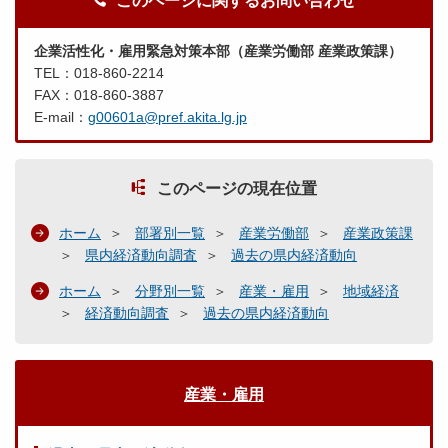
このページに関するお問い合わせ
企業活性化・雇用緊急対策本部（産業労働部 産業政策課）
TEL：018-860-2214
FAX：018-860-3887
E-mail：
g00601a@pref.akita.lg.jp
このページの現在位置
ホーム
部署別一覧
産業労働部
産業政策課
県内経済動向調査
過去の県内経済動向
ホーム
分野別一覧
産業・雇用
地域経済
経済動向調査
過去の県内経済動向
産業・雇用